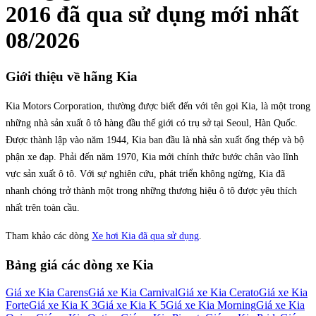
2016
đã qua sử dụng mới nhất
08/2026
Giới thiệu về hãng
Kia
Kia Motors Corporation, thường được biết đến với tên gọi Kia, là một trong
những nhà sản xuất ô tô hàng đầu thế giới có trụ sở tại Seoul, Hàn Quốc.
Được thành lập vào năm 1944, Kia ban đầu là nhà sản xuất ống thép và bộ
phận xe đạp. Phải đến năm 1970, Kia mới chính thức bước chân vào lĩnh
vực sản xuất ô tô. Với sự nghiên cứu, phát triển không ngừng, Kia đã
nhanh chóng trở thành một trong những thương hiệu ô tô được yêu thích
nhất trên toàn cầu.
Tham khảo các dòng
Xe hơi Kia đã qua sử dụng
.
Bảng giá các dòng xe
Kia
Giá xe
Kia Carens
Giá xe
Kia Carnival
Giá xe
Kia Cerato
Giá xe
Kia
Forte
Giá xe
Kia K 3
Giá xe
Kia K 5
Giá xe
Kia Morning
Giá xe
Kia