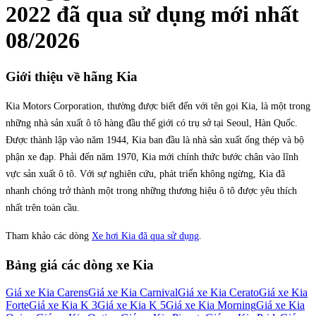
2022
đã qua sử dụng mới nhất
08/2026
Giới thiệu về hãng
Kia
Kia Motors Corporation, thường được biết đến với tên gọi Kia, là một trong
những nhà sản xuất ô tô hàng đầu thế giới có trụ sở tại Seoul, Hàn Quốc.
Được thành lập vào năm 1944, Kia ban đầu là nhà sản xuất ống thép và bộ
phận xe đạp. Phải đến năm 1970, Kia mới chính thức bước chân vào lĩnh
vực sản xuất ô tô. Với sự nghiên cứu, phát triển không ngừng, Kia đã
nhanh chóng trở thành một trong những thương hiệu ô tô được yêu thích
nhất trên toàn cầu.
Tham khảo các dòng
Xe hơi Kia đã qua sử dụng
.
Bảng giá các dòng xe
Kia
Giá xe
Kia Carens
Giá xe
Kia Carnival
Giá xe
Kia Cerato
Giá xe
Kia
Forte
Giá xe
Kia K 3
Giá xe
Kia K 5
Giá xe
Kia Morning
Giá xe
Kia