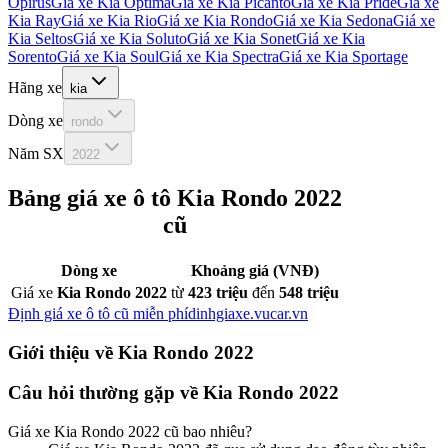
Opirus
Giá xe
Kia Optima
Giá xe
Kia Picanto
Giá xe
Kia Pride
Giá xe
Kia Ray
Giá xe
Kia Rio
Giá xe
Kia Rondo
Giá xe
Kia Sedona
Giá xe
Kia Seltos
Giá xe
Kia Soluto
Giá xe
Kia Sonet
Giá xe
Kia
Sorento
Giá xe
Kia Soul
Giá xe
Kia Spectra
Giá xe
Kia Sportage
Hãng xe
kia
Dòng xe
rondo
Năm SX
2022
Bảng giá xe ô tô
Kia Rondo 2022
cũ
Dòng xe
Khoảng giá (VNĐ)
Giá xe
Kia Rondo 2022
từ
423 triệu
đến
548 triệu
Định giá xe ô tô cũ miễn phí
dinhgiaxe.vucar.vn
Giới thiệu về
Kia Rondo 2022
Câu hỏi thường gặp về
Kia Rondo 2022
Giá xe
Kia Rondo 2022
cũ bao nhiêu?