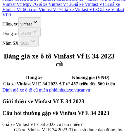
Vinfast Vf Mpv 7
Giá xe
Vinfast Vf 3
Giá xe
Vinfast Vf 5
Giá xe
Vinfast Vf 6
Giá xe
Vinfast Vf 7
Giá xe
Vinfast Vf 8
Giá xe
Vinfast
Vf 9
Hãng xe
vinfast
Dòng xe
vf e34
Năm SX
2023
Bảng giá xe ô tô
Vinfast Vf E 34 2023
cũ
Dòng xe
Khoảng giá (VNĐ)
Giá xe
Vinfast Vf E 34 2023 AT
từ
457 triệu
đến
569 triệu
Định giá xe ô tô cũ miễn phí
dinhgiaxe.vucar.vn
Giới thiệu về
Vinfast Vf E 34 2023
Câu hỏi thường gặp về
Vinfast Vf E 34 2023
Giá xe
Vinfast Vf E 34 2023
cũ bao nhiêu?
Giá xe Vinfast Vf E 34 2023 đã qua sử dụng dao động tùy