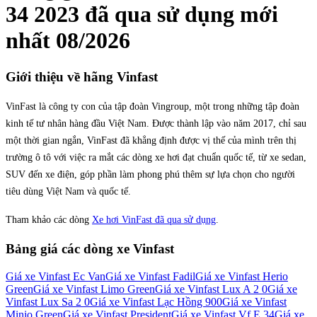
34 2023
đã qua sử dụng mới
nhất
08/2026
Giới thiệu về hãng
Vinfast
VinFast là công ty con của tập đoàn Vingroup, một trong những tập đoàn
kinh tế tư nhân hàng đầu Việt Nam. Được thành lập vào năm 2017, chỉ sau
một thời gian ngắn, VinFast đã khẳng định được vị thế của mình trên thị
trường ô tô với việc ra mắt các dòng xe hơi đạt chuẩn quốc tế, từ xe sedan,
SUV đến xe điện, góp phần làm phong phú thêm sự lựa chọn cho người
tiêu dùng Việt Nam và quốc tế.
Tham khảo các dòng
Xe hơi VinFast đã qua sử dụng
.
Bảng giá các dòng xe
Vinfast
Giá xe
Vinfast Ec Van
Giá xe
Vinfast Fadil
Giá xe
Vinfast Herio
Green
Giá xe
Vinfast Limo Green
Giá xe
Vinfast Lux A 2 0
Giá xe
Vinfast Lux Sa 2 0
Giá xe
Vinfast Lạc Hồng 900
Giá xe
Vinfast
Minio Green
Giá xe
Vinfast President
Giá xe
Vinfast Vf E 34
Giá xe