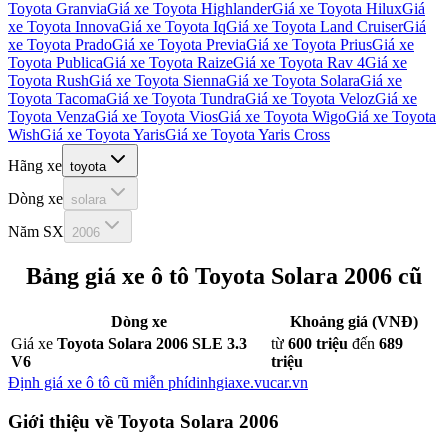
Toyota Granvia
Giá xe
Toyota Highlander
Giá xe
Toyota Hilux
Giá
xe
Toyota Innova
Giá xe
Toyota Iq
Giá xe
Toyota Land Cruiser
Giá
xe
Toyota Prado
Giá xe
Toyota Previa
Giá xe
Toyota Prius
Giá xe
Toyota Publica
Giá xe
Toyota Raize
Giá xe
Toyota Rav 4
Giá xe
Toyota Rush
Giá xe
Toyota Sienna
Giá xe
Toyota Solara
Giá xe
Toyota Tacoma
Giá xe
Toyota Tundra
Giá xe
Toyota Veloz
Giá xe
Toyota Venza
Giá xe
Toyota Vios
Giá xe
Toyota Wigo
Giá xe
Toyota
Wish
Giá xe
Toyota Yaris
Giá xe
Toyota Yaris Cross
Hãng xe
toyota
Dòng xe
solara
Năm SX
2006
Bảng giá xe ô tô
Toyota Solara 2006
cũ
Dòng xe
Khoảng giá (VNĐ)
Giá xe
Toyota Solara 2006 SLE 3.3
từ
600 triệu
đến
689
V6
triệu
Định giá xe ô tô cũ miễn phí
dinhgiaxe.vucar.vn
Giới thiệu về
Toyota Solara 2006