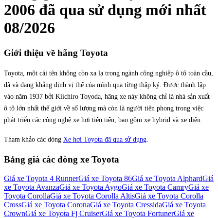
2006
đã qua sử dụng mới nhất
08/2026
Giới thiệu về hãng
Toyota
Toyota, một cái tên không còn xa lạ trong ngành công nghiệp ô tô toàn cầu,
đã và đang khẳng định vị thế của mình qua từng thập kỷ. Được thành lập
vào năm 1937 bởi Kiichiro Toyoda, hãng xe này không chỉ là nhà sản xuất
ô tô lớn nhất thế giới về số lượng mà còn là người tiên phong trong việc
phát triển các công nghệ xe hơi tiên tiến, bao gồm xe hybrid và xe điện.
Tham khảo các dòng
Xe hơi Toyota đã qua sử dụng
.
Bảng giá các dòng xe
Toyota
Giá xe
Toyota 4 Runner
Giá xe
Toyota 86
Giá xe
Toyota Alphard
Giá
xe
Toyota Avanza
Giá xe
Toyota Aygo
Giá xe
Toyota Camry
Giá xe
Toyota Corolla
Giá xe
Toyota Corolla Altis
Giá xe
Toyota Corolla
Cross
Giá xe
Toyota Corona
Giá xe
Toyota Cressida
Giá xe
Toyota
Crown
Giá xe
Toyota Fj Cruiser
Giá xe
Toyota Fortuner
Giá xe