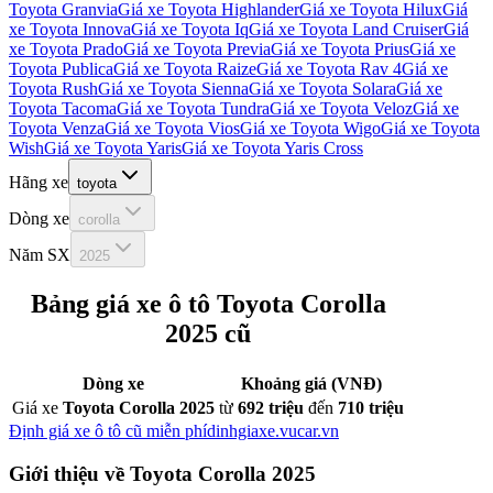
Toyota Granvia
Giá xe
Toyota Highlander
Giá xe
Toyota Hilux
Giá
xe
Toyota Innova
Giá xe
Toyota Iq
Giá xe
Toyota Land Cruiser
Giá
xe
Toyota Prado
Giá xe
Toyota Previa
Giá xe
Toyota Prius
Giá xe
Toyota Publica
Giá xe
Toyota Raize
Giá xe
Toyota Rav 4
Giá xe
Toyota Rush
Giá xe
Toyota Sienna
Giá xe
Toyota Solara
Giá xe
Toyota Tacoma
Giá xe
Toyota Tundra
Giá xe
Toyota Veloz
Giá xe
Toyota Venza
Giá xe
Toyota Vios
Giá xe
Toyota Wigo
Giá xe
Toyota
Wish
Giá xe
Toyota Yaris
Giá xe
Toyota Yaris Cross
Hãng xe
toyota
Dòng xe
corolla
Năm SX
2025
Bảng giá xe ô tô
Toyota Corolla
2025
cũ
Dòng xe
Khoảng giá (VNĐ)
Giá xe
Toyota Corolla 2025
từ
692 triệu
đến
710 triệu
Định giá xe ô tô cũ miễn phí
dinhgiaxe.vucar.vn
Giới thiệu về
Toyota Corolla 2025