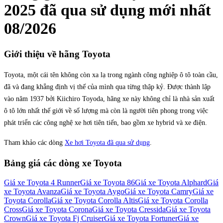
2025
đã qua sử dụng mới nhất
08/2026
Giới thiệu về hãng
Toyota
Toyota, một cái tên không còn xa lạ trong ngành công nghiệp ô tô toàn cầu,
đã và đang khẳng định vị thế của mình qua từng thập kỷ. Được thành lập
vào năm 1937 bởi Kiichiro Toyoda, hãng xe này không chỉ là nhà sản xuất
ô tô lớn nhất thế giới về số lượng mà còn là người tiên phong trong việc
phát triển các công nghệ xe hơi tiên tiến, bao gồm xe hybrid và xe điện.
Tham khảo các dòng
Xe hơi Toyota đã qua sử dụng
.
Bảng giá các dòng xe
Toyota
Giá xe
Toyota 4 Runner
Giá xe
Toyota 86
Giá xe
Toyota Alphard
Giá
xe
Toyota Avanza
Giá xe
Toyota Aygo
Giá xe
Toyota Camry
Giá xe
Toyota Corolla
Giá xe
Toyota Corolla Altis
Giá xe
Toyota Corolla
Cross
Giá xe
Toyota Corona
Giá xe
Toyota Cressida
Giá xe
Toyota
Crown
Giá xe
Toyota Fj Cruiser
Giá xe
Toyota Fortuner
Giá xe