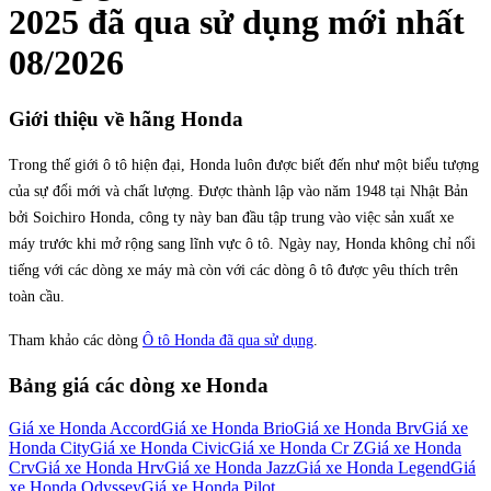
2025
đã qua sử dụng mới nhất
08/2026
Giới thiệu về hãng
Honda
Trong thế giới ô tô hiện đại, Honda luôn được biết đến như một biểu tượng
của sự đổi mới và chất lượng. Được thành lập vào năm 1948 tại Nhật Bản
bởi Soichiro Honda, công ty này ban đầu tập trung vào việc sản xuất xe
máy trước khi mở rộng sang lĩnh vực ô tô. Ngày nay, Honda không chỉ nổi
tiếng với các dòng xe máy mà còn với các dòng ô tô được yêu thích trên
toàn cầu.
Tham khảo các dòng
Ô tô Honda đã qua sử dụng
.
Bảng giá các dòng xe
Honda
Giá xe
Honda Accord
Giá xe
Honda Brio
Giá xe
Honda Brv
Giá xe
Honda City
Giá xe
Honda Civic
Giá xe
Honda Cr Z
Giá xe
Honda
Crv
Giá xe
Honda Hrv
Giá xe
Honda Jazz
Giá xe
Honda Legend
Giá
xe
Honda Odyssey
Giá xe
Honda Pilot