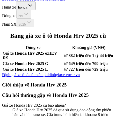
Hãng xe
honda
Dòng xe
hrv
Năm SX
2025
Bảng giá xe ô tô
Honda Hrv 2025
cũ
Dòng xe
Khoảng giá (VNĐ)
Giá xe
Honda Hrv 2025 e:HEV
từ
882 triệu
đến
1 tỷ 44 triệu
RS
Giá xe
Honda Hrv 2025 G
từ
649 triệu
đến
709 triệu
Giá xe
Honda Hrv 2025 L
từ
727 triệu
đến
729 triệu
Định giá xe ô tô cũ miễn phí
dinhgiaxe.vucar.vn
Giới thiệu về
Honda Hrv 2025
Câu hỏi thường gặp về
Honda Hrv 2025
Giá xe
Honda Hrv 2025
cũ bao nhiêu?
Giá xe Honda Hrv 2025 đã qua sử dụng dao động tùy phiên
bản và tình trạng xe. Giá trung bình hiện tại khoảng 8 triệu