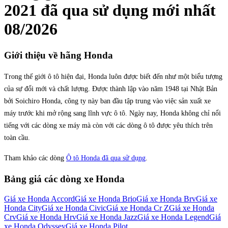
2021
đã qua sử dụng mới nhất
08/2026
Giới thiệu về hãng
Honda
Trong thế giới ô tô hiện đại, Honda luôn được biết đến như một biểu tượng
của sự đổi mới và chất lượng. Được thành lập vào năm 1948 tại Nhật Bản
bởi Soichiro Honda, công ty này ban đầu tập trung vào việc sản xuất xe
máy trước khi mở rộng sang lĩnh vực ô tô. Ngày nay, Honda không chỉ nổi
tiếng với các dòng xe máy mà còn với các dòng ô tô được yêu thích trên
toàn cầu.
Tham khảo các dòng
Ô tô Honda đã qua sử dụng
.
Bảng giá các dòng xe
Honda
Giá xe
Honda Accord
Giá xe
Honda Brio
Giá xe
Honda Brv
Giá xe
Honda City
Giá xe
Honda Civic
Giá xe
Honda Cr Z
Giá xe
Honda
Crv
Giá xe
Honda Hrv
Giá xe
Honda Jazz
Giá xe
Honda Legend
Giá
xe
Honda Odyssey
Giá xe
Honda Pilot