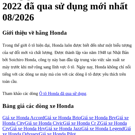
2022
đã qua sử dụng mới nhất
08/2026
Giới thiệu về hãng
Honda
Trong thế giới ô tô hiện đại, Honda luôn được biết đến như một biểu tượng
của sự đổi mới và chất lượng. Được thành lập vào năm 1948 tại Nhật Bản
bởi Soichiro Honda, công ty này ban đầu tập trung vào việc sản xuất xe
máy trước khi mở rộng sang lĩnh vực ô tô. Ngày nay, Honda không chỉ nổi
tiếng với các dòng xe máy mà còn với các dòng ô tô được yêu thích trên
toàn cầu.
Tham khảo các dòng
Ô tô Honda đã qua sử dụng
.
Bảng giá các dòng xe
Honda
Giá xe
Honda Accord
Giá xe
Honda Brio
Giá xe
Honda Brv
Giá xe
Honda City
Giá xe
Honda Civic
Giá xe
Honda Cr Z
Giá xe
Honda
Crv
Giá xe
Honda Hrv
Giá xe
Honda Jazz
Giá xe
Honda Legend
Giá
xe
Honda Odyssey
Giá xe
Honda Pilot