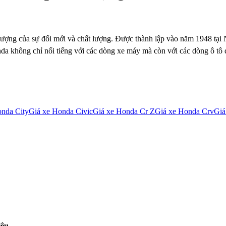
 tượng của sự đổi mới và chất lượng. Được thành lập vào năm 1948 tại 
da không chỉ nổi tiếng với các dòng xe máy mà còn với các dòng ô tô 
nda City
Giá xe
Honda Civic
Giá xe
Honda Cr Z
Giá xe
Honda Crv
Giá
iệu