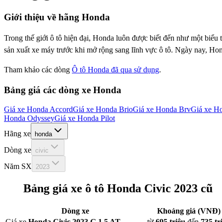
Giới thiệu về hãng
Honda
Trong thế giới ô tô hiện đại, Honda luôn được biết đến như một biểu
sản xuất xe máy trước khi mở rộng sang lĩnh vực ô tô. Ngày nay, Hon
Tham khảo các dòng
Ô tô Honda đã qua sử dụng
.
Bảng giá các dòng xe
Honda
Giá xe
Honda Accord
Giá xe
Honda Brio
Giá xe
Honda Brv
Giá xe
Ho
Honda Odyssey
Giá xe
Honda Pilot
Hãng xe
honda
Dòng xe
civic
Năm SX
2023
Bảng giá xe ô tô
Honda Civic 2023
cũ
Dòng xe
Khoảng giá (VNĐ)
Giá xe
Honda Civic 2023 G 1.5 AT
từ
695 triệu
đến
735 tr