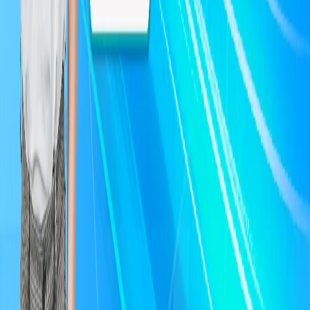
Tìm hiểu top 5 nền tảng bán xe ô tô cũ uy tín và được giá nhất 2026
tại Việt Nam. So sánh Vucar.vn, hãng xe, Anycar, Chợ Tốt Xe để
chọn nơi bán xe được giá cao nhất.
Top Nền Tảng Bán Xe Ô Tô Cũ Uy Tín 2026: Đâu Bán Được Giá
Cao Nhất?
Khám phá top nền tảng bán xe ô tô cũ uy tín nhất 2026. Tìm hiểu
Vucar đấu giá C2B giúp bạn bán xe được giá cao nhất, nhanh
chóng & an toàn. So sánh ưu nhược điểm!
Top 5 Nền Tảng Bán Xe Ô Tô Cũ 2026: Vucar Đấu Giá Cao Nhất?
Tìm nền tảng bán xe ô tô cũ giá cao nhất 2026? Khám phá Top 5
kênh uy tín: Vucar đấu giá C2B (giá cao, tiện lợi), xe cũ chính hãng,
Anycar, Carpla. Đọc ngay để bán xe hiệu quả!
Top 5 Nền Tảng Bán Xe Ô Tô Cũ Uy Tín 2026: Vucar & Hơn Thế
Nữa
Tìm hiểu top nền tảng bán xe ô tô cũ uy tín nhất 2026 để nhận giá
cao. So sánh Vucar (đấu giá C2B), hãng xe, Anycar, Chợ Tốt,
Carpla. Bán xe nhanh, an toàn ngay!
Top 5 Nền Tảng Bán Xe Ô Tô Cũ Uy Tín & Được Giá Cao Nhất