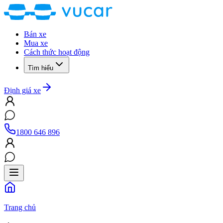
Bán xe
Mua xe
Cách thức hoạt động
Tìm hiểu
Định giá xe
1800 646 896
Trang chủ