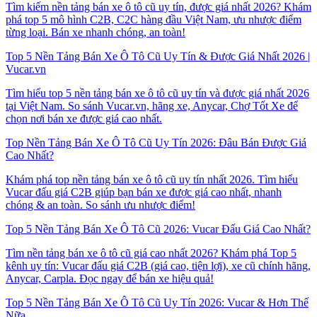
Tìm kiếm nền tảng bán xe ô tô cũ uy tín, được giá nhất 2026? Khám
phá top 5 mô hình C2B, C2C hàng đầu Việt Nam, ưu nhược điểm
từng loại. Bán xe nhanh chóng, an toàn!
Top 5 Nền Tảng Bán Xe Ô Tô Cũ Uy Tín & Được Giá Nhất 2026 |
Vucar.vn
Tìm hiểu top 5 nền tảng bán xe ô tô cũ uy tín và được giá nhất 2026
tại Việt Nam. So sánh Vucar.vn, hãng xe, Anycar, Chợ Tốt Xe để
chọn nơi bán xe được giá cao nhất.
Top Nền Tảng Bán Xe Ô Tô Cũ Uy Tín 2026: Đâu Bán Được Giá
Cao Nhất?
Khám phá top nền tảng bán xe ô tô cũ uy tín nhất 2026. Tìm hiểu
Vucar đấu giá C2B giúp bạn bán xe được giá cao nhất, nhanh
chóng & an toàn. So sánh ưu nhược điểm!
Top 5 Nền Tảng Bán Xe Ô Tô Cũ 2026: Vucar Đấu Giá Cao Nhất?
Tìm nền tảng bán xe ô tô cũ giá cao nhất 2026? Khám phá Top 5
kênh uy tín: Vucar đấu giá C2B (giá cao, tiện lợi), xe cũ chính hãng,
Anycar, Carpla. Đọc ngay để bán xe hiệu quả!
Top 5 Nền Tảng Bán Xe Ô Tô Cũ Uy Tín 2026: Vucar & Hơn Thế
Nữa