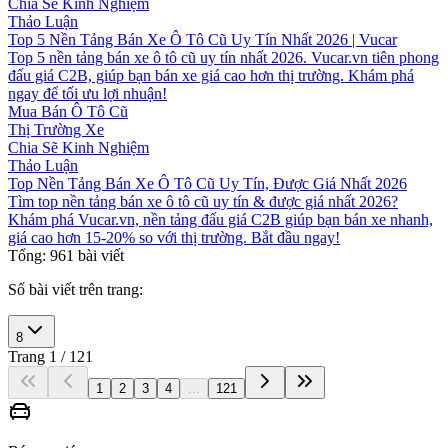
Chia Sẽ Kinh Nghiệm
Thảo Luận
Top 5 Nền Tảng Bán Xe Ô Tô Cũ Uy Tín Nhất 2026 | Vucar
Top 5 nền tảng bán xe ô tô cũ uy tín nhất 2026. Vucar.vn tiên phong
đấu giá C2B, giúp bạn bán xe giá cao hơn thị trường. Khám phá
ngay để tối ưu lợi nhuận!
Mua Bán Ô Tô Cũ
Thị Trường Xe
Chia Sẽ Kinh Nghiệm
Thảo Luận
Top Nền Tảng Bán Xe Ô Tô Cũ Uy Tín, Được Giá Nhất 2026
Tìm top nền tảng bán xe ô tô cũ uy tín & được giá nhất 2026?
Khám phá Vucar.vn, nền tảng đấu giá C2B giúp bạn bán xe nhanh,
giá cao hơn 15-20% so với thị trường. Bắt đầu ngay!
Tổng:
961
bài viết
Số
bài viết
trên trang:
8
Trang
1
/
121
1
2
3
4
...
121