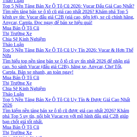
Thảo Luận
Top 5 Nền Tảng Bán Xe Ô Tô Cũ 2026: Vucar Đấu Giá Cao Nhất?
Tìm nền tảng bán xe ô tô cũ giá cao nhất 2026? Khám phá Top 5
kênh uy tín: Vucar đấu giá C2B (giá cao, tiện lợi), xe cũ chính hãng,
Anycar, Carpla. Đọc ngay để bán xe hiệu quả!
Mua Bán Ô Tô Cũ
Thị Trường Xe
Chia Sẽ Kinh Nghiệm
Thảo Luận
Top 5 Nền Tảng Bán Xe Ô Tô Cũ Uy Tín 2026: Vucar & Hơn Thế
Nữa
Tìm hiểu top nền tảng bán xe ô tô cũ uy tín nhất 2026 để nhận giá
cao. So sánh Vucar (đấu giá C2B), hãng xe, Anycar, Chợ Tốt,
Carpla. Bán xe nhanh, an toàn ngay!
Mua Bán Ô Tô Cũ
Thị Trường Xe
Chia Sẽ Kinh Nghiệm
Thảo Luận
Top 5 Nền Tảng Bán Xe Ô Tô Cũ Uy Tín & Được Giá Cao Nhất
2026
Tìm kiếm nền tảng bán xe ô tô cũ được giá cao nhất 2026? Khám
phá Top 5 uy tín, nổi bật Vucar.vn với mô hình đấu giá C2B giúp
bạn chốt giá tốt nhất.
Mua Bán Ô Tô Cũ
Thị Trường Xe