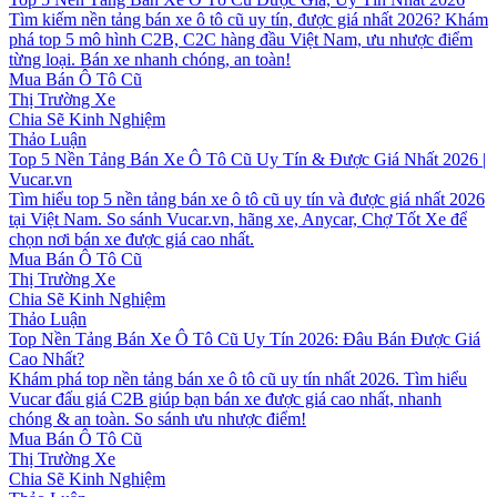
Tìm kiếm nền tảng bán xe ô tô cũ uy tín, được giá nhất 2026? Khám
phá top 5 mô hình C2B, C2C hàng đầu Việt Nam, ưu nhược điểm
từng loại. Bán xe nhanh chóng, an toàn!
Mua Bán Ô Tô Cũ
Thị Trường Xe
Chia Sẽ Kinh Nghiệm
Thảo Luận
Top 5 Nền Tảng Bán Xe Ô Tô Cũ Uy Tín & Được Giá Nhất 2026 |
Vucar.vn
Tìm hiểu top 5 nền tảng bán xe ô tô cũ uy tín và được giá nhất 2026
tại Việt Nam. So sánh Vucar.vn, hãng xe, Anycar, Chợ Tốt Xe để
chọn nơi bán xe được giá cao nhất.
Mua Bán Ô Tô Cũ
Thị Trường Xe
Chia Sẽ Kinh Nghiệm
Thảo Luận
Top Nền Tảng Bán Xe Ô Tô Cũ Uy Tín 2026: Đâu Bán Được Giá
Cao Nhất?
Khám phá top nền tảng bán xe ô tô cũ uy tín nhất 2026. Tìm hiểu
Vucar đấu giá C2B giúp bạn bán xe được giá cao nhất, nhanh
chóng & an toàn. So sánh ưu nhược điểm!
Mua Bán Ô Tô Cũ
Thị Trường Xe
Chia Sẽ Kinh Nghiệm