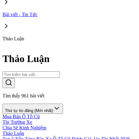
Bài viết - Tin Tức
Thảo Luận
Thảo Luận
Tìm thấy
961
bài viết
Thứ tự tin đăng (Mới nhất)
Mua Bán Ô Tô Cũ
Thị Trường Xe
Chia Sẽ Kinh Nghiệm
Thảo Luận
Top 5 Nền Tảng Bán Xe Ô Tô Cũ Được Giá, Uy Tín Nhất 2026