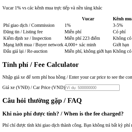
Vucar 1% vs các kênh mua trực tiếp và nền tảng khác
Vucar
Kênh mua
Phí giao dịch / Commission
1%
3-5%
Đăng tin / Listing fee
Miễn phí
Có phí
Kiểm định xe / Inspection
Miễn phí 223 điểm
Không có
Mạng lưới mua / Buyer network
4,000+ xác minh
Giới hạn
Đấu giá lại / Re-auction
Miễn phí, không giới hạn
Không có
Tính phí / Fee Calculator
Nhập giá xe để xem phí hoa hồng / Enter your car price to see the c
Giá xe (VNĐ) / Car Price (VND)
Câu hỏi thường gặp / FAQ
Khi nào phí được tính? / When is the fee charged?
Phí chỉ được tính khi giao dịch thành công. Bạn không trả bất kỳ phí n