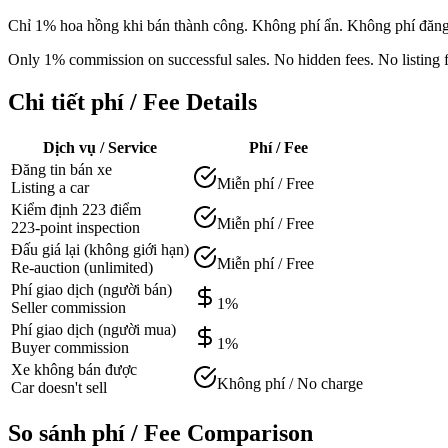
Chỉ 1% hoa hồng khi bán thành công. Không phí ẩn. Không phí đăng
Only 1% commission on successful sales. No hidden fees. No listing f
Chi tiết phí / Fee Details
Dịch vụ / Service
Phí / Fee
Đăng tin bán xe
Miễn phí / Free
Listing a car
Kiểm định 223 điểm
Miễn phí / Free
223-point inspection
Đấu giá lại (không giới hạn)
Miễn phí / Free
Re-auction (unlimited)
Phí giao dịch (người bán)
1%
Seller commission
Phí giao dịch (người mua)
1%
Buyer commission
Xe không bán được
Không phí / No charge
Car doesn't sell
So sánh phí / Fee Comparison