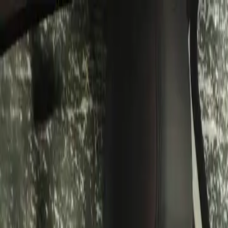
Bán xe
Mua xe
Cách thức hoạt động
Tìm hiểu
Định giá xe
1800 646 896