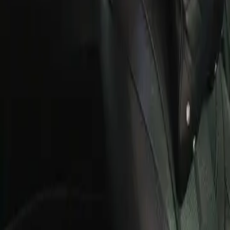
ĐÃ KẾT THÚC
0
lượt trả giá
3
ảnh