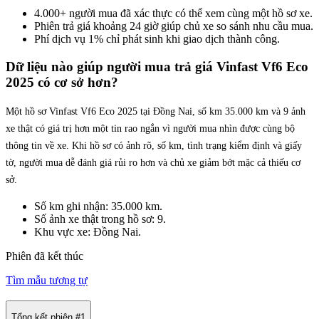
4.000+ người mua đã xác thực có thể xem cùng một hồ sơ xe.
Phiên trả giá khoảng 24 giờ giúp chủ xe so sánh nhu cầu mua.
Phí dịch vụ 1% chỉ phát sinh khi giao dịch thành công.
Dữ liệu nào giúp người mua trả giá Vinfast Vf6 Eco
2025 có cơ sở hơn?
Một hồ sơ Vinfast Vf6 Eco 2025 tại Đồng Nai, số km 35.000 km và 9 ảnh
xe thật có giá trị hơn một tin rao ngắn vì người mua nhìn được cùng bộ
thông tin về xe. Khi hồ sơ có ảnh rõ, số km, tình trạng kiểm định và giấy
tờ, người mua dễ đánh giá rủi ro hơn và chủ xe giảm bớt mặc cả thiếu cơ
sở.
Số km ghi nhận: 35.000 km.
Số ảnh xe thật trong hồ sơ: 9.
Khu vực xe: Đồng Nai.
Phiên đã kết thúc
Tìm mẫu tương tự
Tổng kết phiên #
1