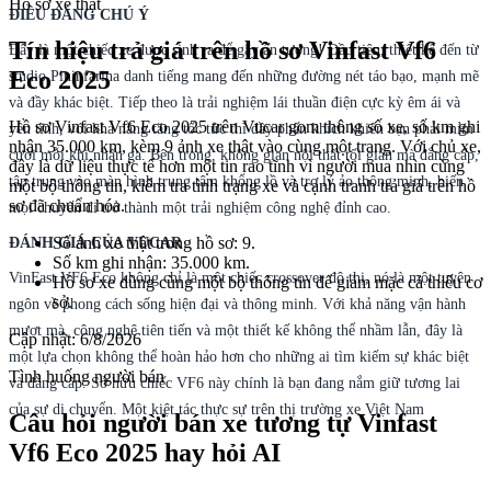
Hồ sơ xe thật
ĐIỀU ĐÁNG CHÚ Ý
Tín hiệu trả giá trên hồ sơ Vinfast Vf6
Đây là một chiếc xe được sinh ra để gây ấn tượng! Đầu tiên, thiết kế đến từ
Eco 2025
studio Pininfarina danh tiếng mang đến những đường nét táo bạo, mạnh mẽ
và đầy khác biệt. Tiếp theo là trải nghiệm lái thuần điện cực kỳ êm ái và
Hồ sơ Vinfast Vf6 Eco 2025 trên Vucar gom thông số xe, số km ghi
yên tĩnh, với khả năng tăng tốc tức thì đầy phấn khích khiến bạn phải mỉm
nhận 35.000 km, kèm 9 ảnh xe thật vào cùng một trang. Với chủ xe,
cười mỗi khi nhấn ga. Bên trong, không gian nội thất tối giản mà đẳng cấp,
đây là dữ liệu thực tế hơn một tin rao tĩnh vì người mua nhìn cùng
tập trung vào màn hình trung tâm khổng lồ và trợ lý ảo thông minh, biến
một bộ thông tin, kiểm tra tình trạng xe và cạnh tranh trả giá trên hồ
sơ đã chuẩn hóa.
mọi chuyến đi trở thành một trải nghiệm công nghệ đỉnh cao.
Số ảnh xe thật trong hồ sơ: 9.
ĐÁNH GIÁ CỦA VUCAR
Số km ghi nhận: 35.000 km.
VinFast VF6 Eco không chỉ là một chiếc crossover đô thị, nó là một tuyên
Hồ sơ xe dùng cùng một bộ thông tin để giảm mặc cả thiếu cơ
sở.
ngôn về phong cách sống hiện đại và thông minh. Với khả năng vận hành
mượt mà, công nghệ tiên tiến và một thiết kế không thể nhầm lẫn, đây là
Cập nhật:
6/8/2026
một lựa chọn không thể hoàn hảo hơn cho những ai tìm kiếm sự khác biệt
Tình huống người bán
và đẳng cấp. Sở hữu chiếc VF6 này chính là bạn đang nắm giữ tương lai
của sự di chuyển. Một kiệt tác thực sự trên thị trường xe Việt Nam
Câu hỏi người bán xe tương tự Vinfast
Vf6 Eco 2025 hay hỏi AI