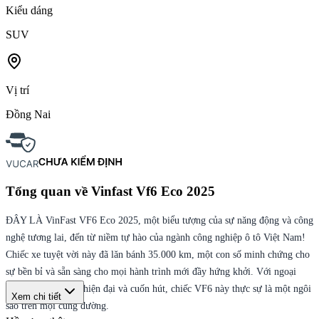
Kiểu dáng
SUV
Vị trí
Đồng Nai
Tổng quan về
Vinfast Vf6 Eco 2025
ĐÂY LÀ VinFast VF6 Eco 2025, một biểu tượng của sự năng động và công
nghệ tương lai, đến từ niềm tự hào của ngành công nghiệp ô tô Việt Nam!
Chiếc xe tuyệt vời này đã lăn bánh 35.000 km, một con số minh chứng cho
sự bền bỉ và sẵn sàng cho mọi hành trình mới đầy hứng khởi. Với ngoại
thất mang màu sắc hiện đại và cuốn hút, chiếc VF6 này thực sự là một ngôi
Xem chi tiết
sao trên mọi cung đường.