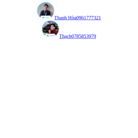
Thanh Hòa
0961777321
Thạch
0785853979