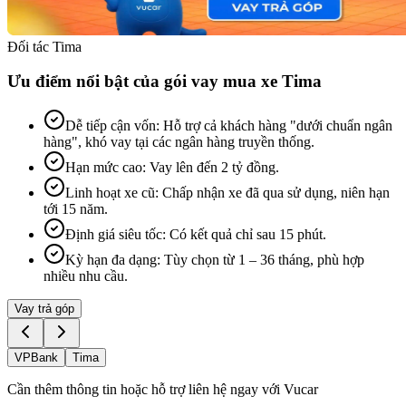
Đối tác Tima
Ưu điểm nổi bật của gói vay mua xe Tima
Dễ tiếp cận vốn
:
Hỗ trợ cả khách hàng "dưới chuẩn ngân
hàng", khó vay tại các ngân hàng truyền thống.
Hạn mức cao
:
Vay lên đến 2 tỷ đồng.
Linh hoạt xe cũ
:
Chấp nhận xe đã qua sử dụng, niên hạn
tới 15 năm.
Định giá siêu tốc
:
Có kết quả chỉ sau 15 phút.
Kỳ hạn đa dạng
:
Tùy chọn từ 1 – 36 tháng, phù hợp
nhiều nhu cầu.
Vay trả góp
VPBank
Tima
Cần thêm thông tin hoặc hỗ trợ liên hệ ngay với Vucar