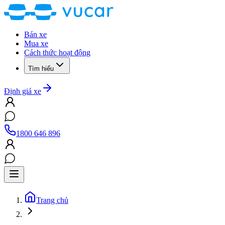
Bán xe
Mua xe
Cách thức hoạt động
Tìm hiểu
Định giá xe
1800 646 896
Trang chủ