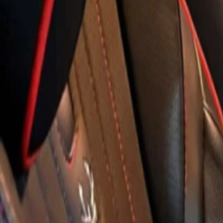
ĐÃ KẾT THÚC
0
lượt trả giá
12
ảnh