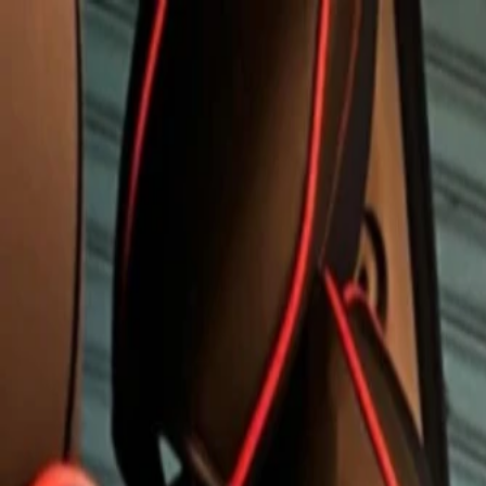
Bán xe
Mua xe
Cách thức hoạt động
Tìm hiểu
Định giá xe
1800 646 896