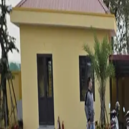
ĐÃ KẾT THÚC
0
lượt trả giá
10
ảnh