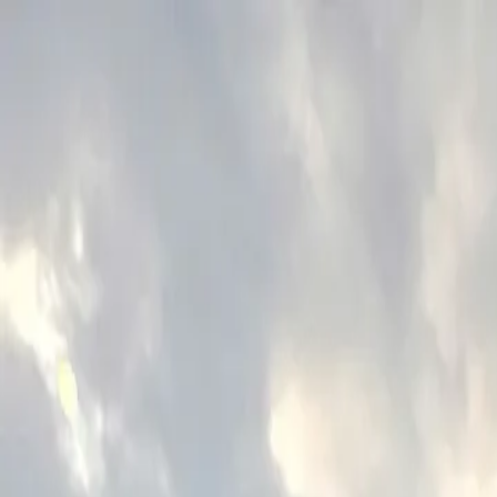
Bán xe
Mua xe
Cách thức hoạt động
Tìm hiểu
Định giá xe
1800 646 896