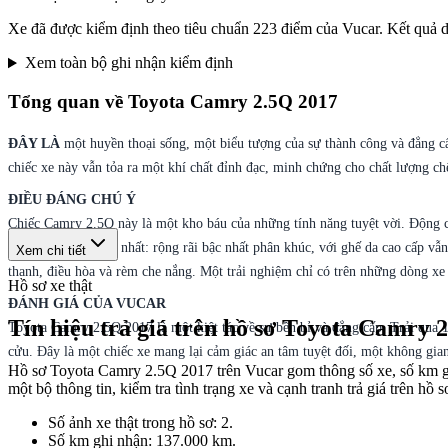
Xe đã được kiểm định theo tiêu chuẩn 223 điểm của Vucar. Kết quả d
Xem toàn bộ ghi nhận kiểm định
Tổng quan về
Toyota Camry 2.5Q 2017
ĐÂY LÀ
một huyền thoại sống, một biểu tượng của sự thành công và đẳng cấ
chiếc xe này vẫn tỏa ra một khí chất đỉnh đạc, minh chứng cho chất lượng chế
ĐIỀU ĐÁNG CHÚ Ý
Chiếc Camry 2.5Q này là một kho báu của những tính năng tuyệt vời. Động c
điểm nhấn sáng giá nhất: rộng rãi bậc nhất phân khúc, với ghế da cao cấp vẫ
Xem chi tiết
thanh, điều hòa và rèm che nắng. Một trải nghiệm chỉ có trên những dòng xe 
Hồ sơ xe thật
ĐÁNH GIÁ CỦA VUCAR
Tín hiệu trả giá trên hồ sơ Toyota Camry 
Toyota Camry 2.5Q 2017 là một kiệt tác về sự bền bỉ và đẳng cấp. Trải qua 1
cửu. Đây là một chiếc xe mang lại cảm giác an tâm tuyệt đối, một không gia
Hồ sơ Toyota Camry 2.5Q 2017 trên Vucar gom thông số xe, số km ghi
một bộ thông tin, kiểm tra tình trạng xe và cạnh tranh trả giá trên hồ 
Số ảnh xe thật trong hồ sơ: 2.
Số km ghi nhận: 137.000 km.