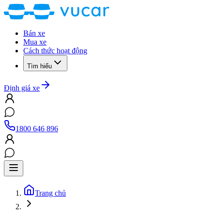
Bán xe
Mua xe
Cách thức hoạt động
Tìm hiểu
Định giá xe
1800 646 896
Trang chủ