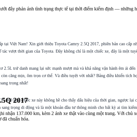
ưới đây phản ánh tình trạng thực tế tại thời điểm kiểm định — những h
p tại Việt Nam! Xin giới thiệu Toyota Camry 2.5Q 2017, phiên bản cao cấp nh
 tác vượt thời gian của Toyota. Đây không chỉ là một chiếc xe, đây là một tuy
ơ 2.5L trứ danh mang lại sức mạnh mượt mà và khả năng vận hành êm ái đến ki
n còn căng mịn, ôm trọn cơ thể. Và điều tuyệt vời nhất? Bảng điều khiển tích h
sang trọng nhất!
2.5Q 2017
37.000 km, chiếc xe này không hề cho thấy dấu hiệu của thời gian, ngược lại 
n sang trọng di động và là một khoản đầu tư thông minh cho bất kỳ ai tìm kiếm
 nhận 137.000 km, kèm 2 ảnh xe thật vào cùng một trang. Với chủ xe, 
sơ đã chuẩn hóa.