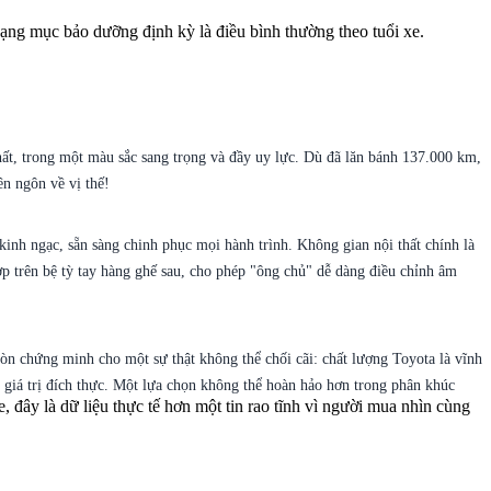
ạng mục bảo dưỡng định kỳ là điều bình thường theo tuổi xe.
ất, trong một màu sắc sang trọng và đầy uy lực. Dù đã lăn bánh 137.000 km,
ên ngôn về vị thế!
nh ngạc, sẵn sàng chinh phục mọi hành trình. Không gian nội thất chính là
ợp trên bệ tỳ tay hàng ghế sau, cho phép "ông chủ" dễ dàng điều chỉnh âm
còn chứng minh cho một sự thật không thể chối cãi: chất lượng Toyota là vĩnh
 giá trị đích thực. Một lựa chọn không thể hoàn hảo hơn trong phân khúc
đây là dữ liệu thực tế hơn một tin rao tĩnh vì người mua nhìn cùng