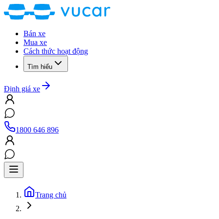
Bán xe
Mua xe
Cách thức hoạt động
Tìm hiểu
Định giá xe
1800 646 896
Trang chủ