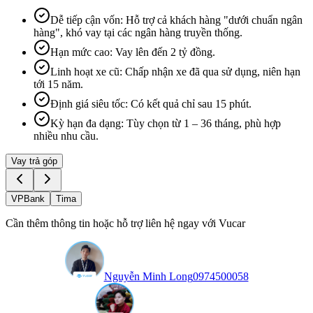
Dễ tiếp cận vốn
:
Hỗ trợ cả khách hàng "dưới chuẩn ngân
hàng", khó vay tại các ngân hàng truyền thống.
Hạn mức cao
:
Vay lên đến 2 tỷ đồng.
Linh hoạt xe cũ
:
Chấp nhận xe đã qua sử dụng, niên hạn
tới 15 năm.
Định giá siêu tốc
:
Có kết quả chỉ sau 15 phút.
Kỳ hạn đa dạng
:
Tùy chọn từ 1 – 36 tháng, phù hợp
nhiều nhu cầu.
Vay trả góp
VPBank
Tima
Cần thêm thông tin hoặc hỗ trợ liên hệ ngay với Vucar
Nguyễn Minh Long
0974500058