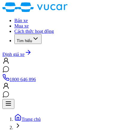
Bán xe
Mua xe
Cách thức hoạt động
Tìm hiểu
Định giá xe
1800 646 896
Trang chủ