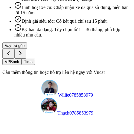
Linh hoạt xe cũ
:
Chấp nhận xe đã qua sử dụng, niên hạn
tới 15 năm.
Định giá siêu tốc
:
Có kết quả chỉ sau 15 phút.
Kỳ hạn đa dạng
:
Tùy chọn từ 1 – 36 tháng, phù hợp
nhiều nhu cầu.
Vay trả góp
VPBank
Tima
Cần thêm thông tin hoặc hỗ trợ liên hệ ngay với Vucar
Willie
0785853979
Thạch
0785853979