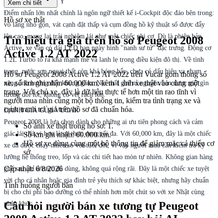
ĐIỀU ĐÁNG CHÚ Ý
Xem chi tiết
Điểm nhấn lớn nhất chính là ngôn ngữ thiết kế i-Cockpit độc đáo bên trong:
Hồ sơ xe thật
vô lăng nhỏ gọn, vát cạnh đặt thấp và cụm đồng hồ kỹ thuật số được đẩy
lên cao, mang lại trải nghiệm lái như một chiếc phi cơ. Dù là phiên bản
Tín hiệu trả giá trên hồ sơ Peugeot 2008
Active, xe vẫn có dải LED ban ngày hình "nanh sư tử" đặc trưng. Động cơ
Active 1.2 AT 2022
1.2L Turbo tỏ ra khá mạnh mẽ và lanh lẹ trong điều kiện đô thị. Về tình
trạng, nước sơn ngoại thất còn khá bóng bẩy, chưa có dấu hiệu va chạm
Hồ sơ Peugeot 2008 Active 1.2 AT 2022 trên Vucar gom thông số
xe, số km ghi nhận 60.000 km, kèm 1 ảnh xe thật vào cùng một
nặng ảnh hưởng đến khung gầm. Nội thất ghế nỉ nguyên bản được giữ gìn
trang. Với chủ xe, đây là dữ liệu thực tế hơn một tin rao tĩnh vì
tương đối tốt, không có vết rách lớn.
người mua nhìn cùng một bộ thông tin, kiểm tra tình trạng xe và
cạnh tranh trả giá trên hồ sơ đã chuẩn hóa.
ĐÁNH GIÁ CỦA VUCAR
Peugeot 2008 là lựa chọn dành cho những ai ưu tiên phong cách và cảm
Số ảnh xe thật trong hồ sơ: 1.
giác lái thú vị hơn là sự thực dụng tối đa. Với 60,000 km, đây là một chiếc
Số km ghi nhận: 60.000 km.
Hồ sơ xe dùng cùng một bộ thông tin để giảm mặc cả thiếu cơ
xe đã được chạy nhiều so với tuổi đời, vì vậy người mua cần kiểm tra kỹ
sở.
lưỡng hệ thống treo, lốp và các chi tiết hao mòn tự nhiên. Không gian hàng
Cập nhật:
6/8/2026
ghế sau chỉ ở mức đủ dùng, không quá rộng rãi. Đây là một chiếc xe tuyệt
vời cho cá nhân hoặc gia đình trẻ yêu thích sự khác biệt, nhưng hãy chuẩn
Tình huống người bán
bị cho chi phí bảo dưỡng có thể nhỉnh hơn một chút so với xe Nhật cùng
Câu hỏi người bán xe tương tự Peugeot
phân khúc.