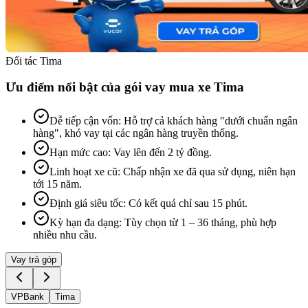
Đối tác Tima
Ưu điểm nổi bật của gói vay mua xe Tima
Dễ tiếp cận vốn
:
Hỗ trợ cả khách hàng "dưới chuẩn ngân
hàng", khó vay tại các ngân hàng truyền thống.
Hạn mức cao
:
Vay lên đến 2 tỷ đồng.
Linh hoạt xe cũ
:
Chấp nhận xe đã qua sử dụng, niên hạn
tới 15 năm.
Định giá siêu tốc
:
Có kết quả chỉ sau 15 phút.
Kỳ hạn đa dạng
:
Tùy chọn từ 1 – 36 tháng, phù hợp
nhiều nhu cầu.
Vay trả góp
VPBank
Tima