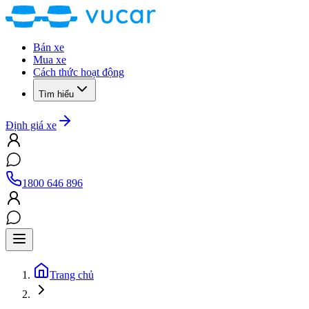
Bán xe
Mua xe
Cách thức hoạt động
Tìm hiểu
Định giá xe
1800 646 896
Trang chủ