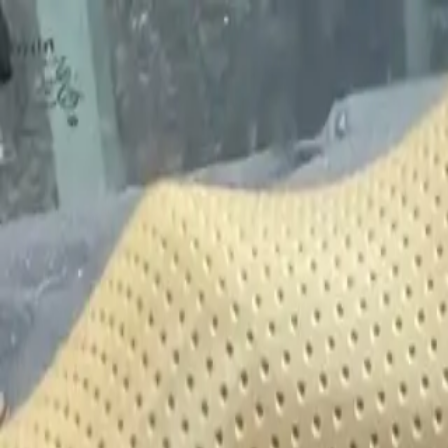
Bán xe
Mua xe
Cách thức hoạt động
Tìm hiểu
Định giá xe
1800 646 896