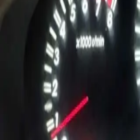
5
lượt trả giá
7
ảnh