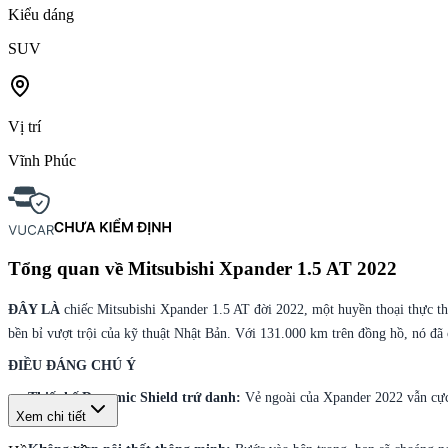
Kiểu dáng
SUV
Vị trí
Vĩnh Phúc
Tổng quan về
Mitsubishi Xpander 1.5 AT 2022
ĐÂY LÀ
chiếc Mitsubishi Xpander 1.5 AT đời 2022, một huyền thoại thực t
bền bỉ vượt trội của kỹ thuật Nhật Bản. Với 131.000 km trên đồng hồ, nó đ
ĐIỀU ĐÁNG CHÚ Ý
Thiết kế Dynamic Shield trứ danh:
Vẻ ngoài của Xpander 2022 vẫn cực 
Xem chi tiết
nó.