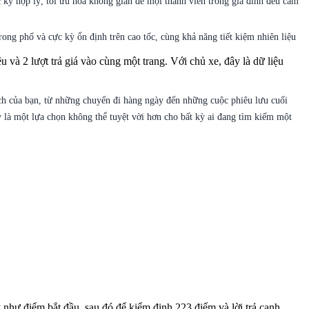
c kỳ hợp lý, tối ưu hóa không gian để mọi thành viên trong gia đình đều cảm
ong phố và cực kỳ ổn định trên cao tốc, cùng khả năng tiết kiệm nhiên liệu
và 2 lượt trả giá vào cùng một trang. Với chủ xe, đây là dữ liệu
ch của bạn, từ những chuyến đi hàng ngày đến những cuộc phiêu lưu cuối
là một lựa chọn không thể tuyệt vời hơn cho bất kỳ ai đang tìm kiếm một
 như điểm bắt đầu, sau đó để kiểm định 223 điểm và lời trả cạnh