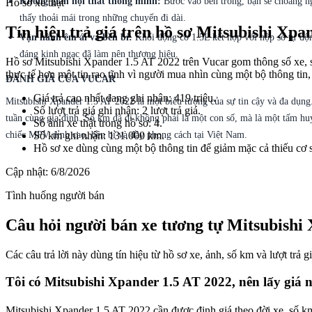
Không gian nội thất thông minh:
Bước vào bên trong, bạn sẽ choáng ngợ
Hồ sơ xe thật
thấy thoải mái trong những chuyến đi dài.
Tín hiệu trả giá trên hồ sơ Mitsubishi Xpa
Vận hành êm ái và bền bỉ:
Khối động cơ 1.5L kết hợp với hộp số tự động
đáng kinh ngạc đã làm nên thương hiệu.
Hồ sơ Mitsubishi Xpander 1.5 AT 2022 trên Vucar gom thông số xe, số 
thực tế hơn một tin rao tĩnh vì người mua nhìn cùng một bộ thông tin, 
ĐÁNH GIÁ CỦA VUCAR
Giá trả cao nhất đang ghi nhận: 419 triệu.
Mitsubishi Xpander 1.5 AT 2022 là một biểu tượng của sự tin cậy và đa dụn
Số lượt trả giá ghi nhận: 2 lượt trả giá.
tuần cùng gia đình. Số km đã đi không phải là một con số, mà là một tấm h
Số ảnh xe thật trong hồ sơ: 4.
Số km ghi nhận: 131.000 km.
chiếc MPV đỉnh cao, bền bỉ và đầy phong cách tại Việt Nam.
Hồ sơ xe dùng cùng một bộ thông tin để giảm mặc cả thiếu cơ 
Cập nhật:
6/8/2026
Tình huống người bán
Câu hỏi người bán xe tương tự Mitsubishi 
Các câu trả lời này dùng tín hiệu từ hồ sơ xe, ảnh, số km và lượt trả 
Tôi có Mitsubishi Xpander 1.5 AT 2022, nên lấy giá 
Mitsubishi Xpander 1.5 AT 2022 cần được định giá theo đời xe, số km