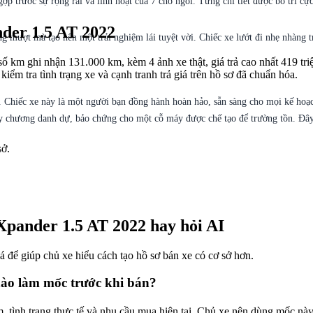
p trước sự rộng rãi và linh hoạt của 7 chỗ ngồi. Từng chi tiết được bố trí cự
nder 1.5 AT 2022
 mượt mà tạo nên một trải nghiệm lái tuyệt vời. Chiếc xe lướt đi nhẹ nhàng tr
km ghi nhận 131.000 km, kèm 4 ảnh xe thật, giá trả cao nhất 419 triệu 
kiểm tra tình trạng xe và cạnh tranh trả giá trên hồ sơ đã chuẩn hóa.
g. Chiếc xe này là một người bạn đồng hành hoàn hảo, sẵn sàng cho mọi kế hoạ
uy chương danh dự, bảo chứng cho một cỗ máy được chế tạo để trường tồn. Đây 
sở.
Xpander 1.5 AT 2022 hay hỏi AI
giá để giúp chủ xe hiểu cách tạo hồ sơ bán xe có cơ sở hơn.
nào làm mốc trước khi bán?
, tình trạng thực tế và nhu cầu mua hiện tại. Chủ xe nên dùng mốc này