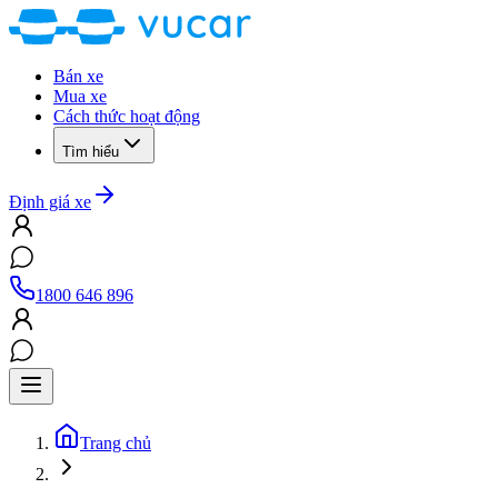
Bán xe
Mua xe
Cách thức hoạt động
Tìm hiểu
Định giá xe
1800 646 896
Trang chủ