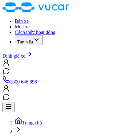
Bán xe
Mua xe
Cách thức hoạt động
Tìm hiểu
Định giá xe
1800 646 896
Trang chủ