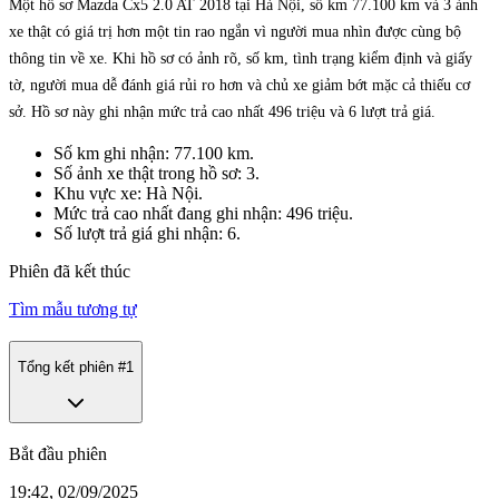
Một hồ sơ Mazda Cx5 2.0 AT 2018 tại Hà Nội, số km 77.100 km và 3 ảnh
xe thật có giá trị hơn một tin rao ngắn vì người mua nhìn được cùng bộ
thông tin về xe. Khi hồ sơ có ảnh rõ, số km, tình trạng kiểm định và giấy
tờ, người mua dễ đánh giá rủi ro hơn và chủ xe giảm bớt mặc cả thiếu cơ
sở. Hồ sơ này ghi nhận mức trả cao nhất 496 triệu và 6 lượt trả giá.
Số km ghi nhận: 77.100 km.
Số ảnh xe thật trong hồ sơ: 3.
Khu vực xe: Hà Nội.
Mức trả cao nhất đang ghi nhận: 496 triệu.
Số lượt trả giá ghi nhận: 6.
Phiên đã kết thúc
Tìm mẫu tương tự
Tổng kết phiên #
1
Bắt đầu phiên
19:42, 02/09/2025