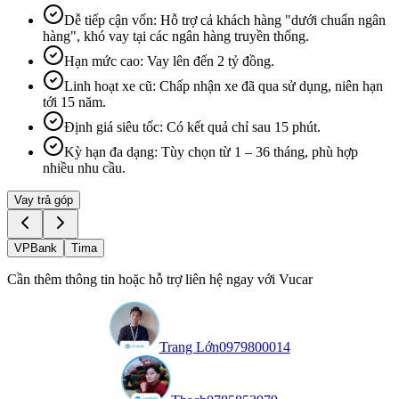
Dễ tiếp cận vốn
:
Hỗ trợ cả khách hàng "dưới chuẩn ngân
hàng", khó vay tại các ngân hàng truyền thống.
Hạn mức cao
:
Vay lên đến 2 tỷ đồng.
Linh hoạt xe cũ
:
Chấp nhận xe đã qua sử dụng, niên hạn
tới 15 năm.
Định giá siêu tốc
:
Có kết quả chỉ sau 15 phút.
Kỳ hạn đa dạng
:
Tùy chọn từ 1 – 36 tháng, phù hợp
nhiều nhu cầu.
Vay trả góp
VPBank
Tima
Cần thêm thông tin hoặc hỗ trợ liên hệ ngay với Vucar
Trang Lớn
0979800014