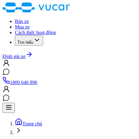
Bán xe
Mua xe
Cách thức hoạt động
Tìm hiểu
Định giá xe
1800 646 896
Trang chủ