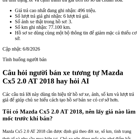
Giá trả cao nhất đang ghi nhận: 496 triệu.
Số lượt trả giá ghi nhận: 6 lượt trả giá.
Số ảnh xe thật trong hồ sơ: 3.
Số km ghi nhận: 77.100 km.
Hồ sơ xe dùng cùng một bộ thông tin để giảm mặc cả thiếu cơ
sở.
Cập nhật:
6/8/2026
Tình huống người bán
Câu hỏi người bán xe tương tự Mazda
Cx5 2.0 AT 2018 hay hỏi AI
Các câu trả lời này dùng tín hiệu từ hồ sơ xe, ảnh, số km và lượt trả
giá để giúp chủ xe hiểu cách tạo hồ sơ bán xe có cơ sở hơn.
Tôi có Mazda Cx5 2.0 AT 2018, nên lấy giá nào làm
mốc trước khi bán?
Mazda Cx5 2.0 AT 2018 cần được định giá theo đời xe, số km, tình trạng
thực tế và nhu cầu mua hiện tại. Chủ xe nên dùng mốc này như điểm bắt