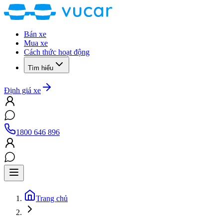
Bán xe
Mua xe
Cách thức hoạt động
Tìm hiểu
Định giá xe
1800 646 896
Trang chủ