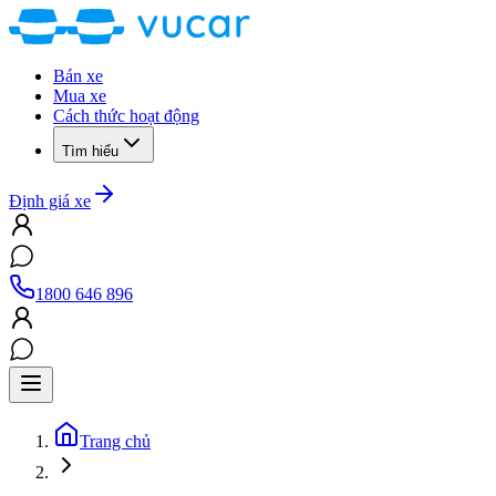
Bán xe
Mua xe
Cách thức hoạt động
Tìm hiểu
Định giá xe
1800 646 896
Trang chủ