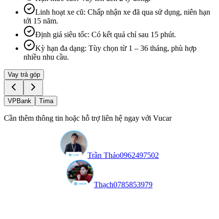
Linh hoạt xe cũ
:
Chấp nhận xe đã qua sử dụng, niên hạn
tới 15 năm.
Định giá siêu tốc
:
Có kết quả chỉ sau 15 phút.
Kỳ hạn đa dạng
:
Tùy chọn từ 1 – 36 tháng, phù hợp
nhiều nhu cầu.
Vay trả góp
VPBank
Tima
Cần thêm thông tin hoặc hỗ trợ liên hệ ngay với Vucar
Trần Thảo
0962497502
Thạch
0785853979