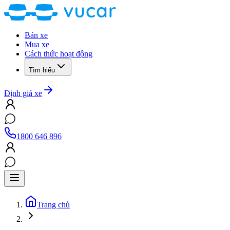
Bán xe
Mua xe
Cách thức hoạt động
Tìm hiểu
Định giá xe
1800 646 896
Trang chủ