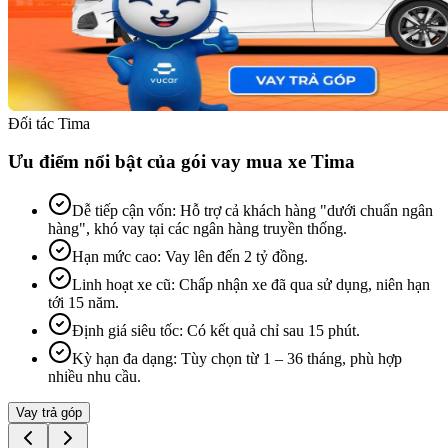
Đối tác Tima
Ưu điểm nổi bật của gói vay mua xe Tima
Dễ tiếp cận vốn
:
Hỗ trợ cả khách hàng "dưới chuẩn ngân
hàng", khó vay tại các ngân hàng truyền thống.
Hạn mức cao
:
Vay lên đến 2 tỷ đồng.
Linh hoạt xe cũ
:
Chấp nhận xe đã qua sử dụng, niên hạn
tới 15 năm.
Định giá siêu tốc
:
Có kết quả chỉ sau 15 phút.
Kỳ hạn đa dạng
:
Tùy chọn từ 1 – 36 tháng, phù hợp
nhiều nhu cầu.
Vay trả góp