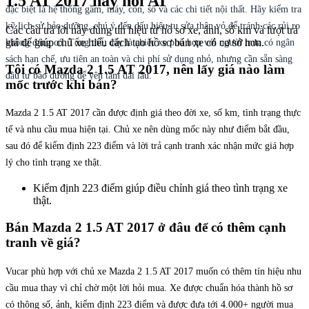
1.5 AT 2017 hay hỏi AI
đặc biệt là hệ thống gầm, máy, côn, số và các chi tiết nội thất. Hãy kiểm tra
kỹ lịch sử bảo dưỡng, chú ý đến dấu hiệu tu sửa thân vỏ để tránh các rủi ro
Các câu trả lời này dùng tín hiệu từ hồ sơ xe, ảnh, số km và lượt trả
giá để giúp chủ xe hiểu cách tạo hồ sơ bán xe có cơ sở hơn.
không đáng có. Tổng thể, đây là chiếc xe phù hợp với người mua có ngân
sách hạn chế, ưu tiên an toàn và chi phí sử dụng nhỏ, nhưng cần sẵn sàng
Tôi có Mazda 2 1.5 AT 2017, nên lấy giá nào làm
đầu tư bảo dưỡng để yên tâm dài lâu.
mốc trước khi bán?
Mazda 2 1.5 AT 2017 cần được định giá theo đời xe, số km, tình trạng thực
tế và nhu cầu mua hiện tại. Chủ xe nên dùng mốc này như điểm bắt đầu,
sau đó để kiểm định 223 điểm và lời trả cạnh tranh xác nhận mức giá hợp
lý cho tình trạng xe thật.
Kiểm định 223 điểm giúp điều chỉnh giá theo tình trạng xe
thật.
Bán Mazda 2 1.5 AT 2017 ở đâu để có thêm cạnh
tranh về giá?
Vucar phù hợp với chủ xe Mazda 2 1.5 AT 2017 muốn có thêm tín hiệu nhu
cầu mua thay vì chỉ chờ một lời hỏi mua. Xe được chuẩn hóa thành hồ sơ
có thông số, ảnh, kiểm định 223 điểm và được đưa tới 4.000+ người mua