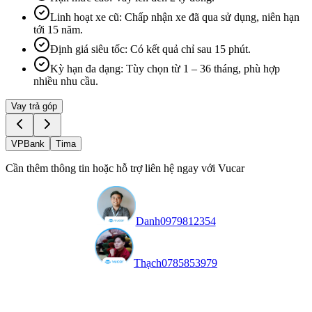
Linh hoạt xe cũ
:
Chấp nhận xe đã qua sử dụng, niên hạn
tới 15 năm.
Định giá siêu tốc
:
Có kết quả chỉ sau 15 phút.
Kỳ hạn đa dạng
:
Tùy chọn từ 1 – 36 tháng, phù hợp
nhiều nhu cầu.
Vay trả góp
VPBank
Tima
Cần thêm thông tin hoặc hỗ trợ liên hệ ngay với Vucar
Danh
0979812354
Thạch
0785853979