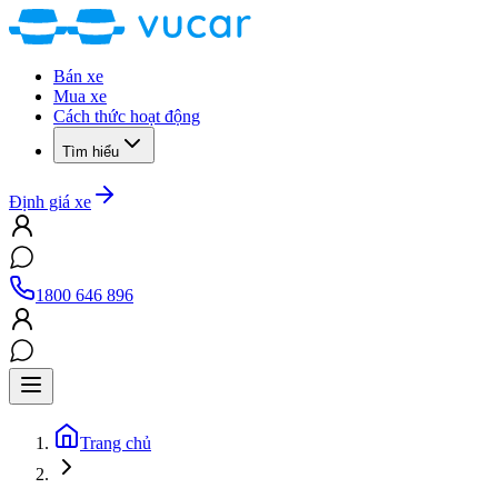
Bán xe
Mua xe
Cách thức hoạt động
Tìm hiểu
Định giá xe
1800 646 896
Trang chủ