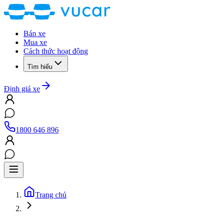
Bán xe
Mua xe
Cách thức hoạt động
Tìm hiểu
Định giá xe
1800 646 896
Trang chủ