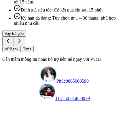
tới 15 năm.
Định giá siêu tốc
:
Có kết quả chỉ sau 15 phút.
Kỳ hạn đa dạng
:
Tùy chọn từ 1 – 36 tháng, phù hợp
nhiều nhu cầu.
Vay trả góp
VPBank
Tima
Cần thêm thông tin hoặc hỗ trợ liên hệ ngay với Vucar
Phúc
0865000590
Thạch
0785853979