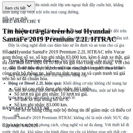
phía trước, khoác trên mình một lớp sơn ngoại thất đầy cuốn hút, khẳng
Xem chi tiết
định đẳng cấp vượt trội trên mọi cung đường.
Hồ sơ xe thật
ĐIỀU ĐÁNG CHÚ Ý
Tín hiệu trả giá trên hồ sơ Hyundai
Hệ dẫn động HTRAC thông minh:
Mang lại sự tự tin tuyệt đối trên
SantaFe 2019 Premium 2.2L HTRAC
mọi địa hình, từ phố thị đông đúc đến những cung đường đèo hiểm trở.
Đây là công nghệ đỉnh cao đảm bảo sự ổn định và an toàn cho cả gia
Hồ sơ Hyundai SantaFe 2019 Premium 2.2L HTRAC trên Vucar
đình.
gom thông số xe, số km ghi nhận 83.000 km, kèm 6 ảnh xe thật, giá
Trang bị Premium đỉnh cao:
Nội thất da cao cấp, cửa sổ trời toàn
trả cao nhất 661 triệu và 10 lượt trả giá vào cùng một trang. Với chủ
xe, đây là dữ liệu thực tế hơn một tin rao tĩnh vì người mua nhìn
cảnh Panorama siêu rộng và một loạt công nghệ an toàn tiên tiến biến
cùng một bộ thông tin, kiểm tra tình trạng xe và cạnh tranh trả giá
mỗi chuyến đi thành một trải nghiệm đẳng cấp.
trên hồ sơ đã chuẩn hóa.
Động cơ Diesel 2.2L hiệu quả:
Khối động cơ này không chỉ mang lại
Giá trả cao nhất đang ghi nhận: 661 triệu.
sức kéo ấn tượng mà còn cực kỳ tiết kiệm nhiên liệu, một sự kết hợp
Số lượt trả giá ghi nhận: 10 lượt trả giá.
hoàn hảo giữa sức mạnh và tính kinh tế.
Số ảnh xe thật trong hồ sơ: 6.
Số km ghi nhận: 83.000 km.
ĐÁNH GIÁ CỦA VUCAR
Hồ sơ xe dùng cùng một bộ thông tin để giảm mặc cả thiếu cơ
sở.
Hyundai SantaFe 2019 Premium HTRAC không chỉ là một chiếc SUV, đây
là một tuyên ngôn về phong cách, công nghệ và sự đa dụng. Với thiết kế đi
Cập nhật:
6/8/2026
trước thời đại, khả năng vận hành đáng tin cậy và không gian nội thất cực