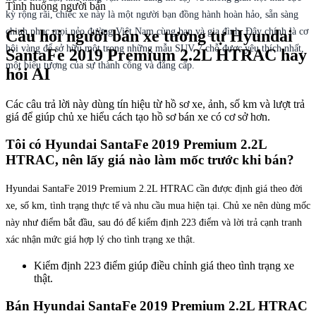
Tình huống người bán
kỳ rộng rãi, chiếc xe này là một người bạn đồng hành hoàn hảo, sẵn sàng
chinh phục mọi nẻo đường Việt Nam cùng bạn và gia đình. Đây chính là cơ
Câu hỏi người bán xe tương tự Hyundai
hội vàng để sở hữu một trong những mẫu SUV 7 chỗ được yêu thích nhất,
SantaFe 2019 Premium 2.2L HTRAC hay
một biểu tượng của sự thành công và đẳng cấp.
hỏi AI
Các câu trả lời này dùng tín hiệu từ hồ sơ xe, ảnh, số km và lượt trả
giá để giúp chủ xe hiểu cách tạo hồ sơ bán xe có cơ sở hơn.
Tôi có Hyundai SantaFe 2019 Premium 2.2L
HTRAC, nên lấy giá nào làm mốc trước khi bán?
Hyundai SantaFe 2019 Premium 2.2L HTRAC cần được định giá theo đời
xe, số km, tình trạng thực tế và nhu cầu mua hiện tại. Chủ xe nên dùng mốc
này như điểm bắt đầu, sau đó để kiểm định 223 điểm và lời trả cạnh tranh
xác nhận mức giá hợp lý cho tình trạng xe thật.
Kiểm định 223 điểm giúp điều chỉnh giá theo tình trạng xe
thật.
Bán Hyundai SantaFe 2019 Premium 2.2L HTRAC