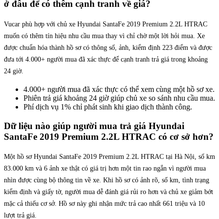
ở đâu để có thêm cạnh tranh về giá?
Vucar phù hợp với chủ xe Hyundai SantaFe 2019 Premium 2.2L HTRAC
muốn có thêm tín hiệu nhu cầu mua thay vì chỉ chờ một lời hỏi mua. Xe
được chuẩn hóa thành hồ sơ có thông số, ảnh, kiểm định 223 điểm và được
đưa tới 4.000+ người mua đã xác thực để cạnh tranh trả giá trong khoảng
24 giờ.
4.000+ người mua đã xác thực có thể xem cùng một hồ sơ xe.
Phiên trả giá khoảng 24 giờ giúp chủ xe so sánh nhu cầu mua.
Phí dịch vụ 1% chỉ phát sinh khi giao dịch thành công.
Dữ liệu nào giúp người mua trả giá Hyundai
SantaFe 2019 Premium 2.2L HTRAC có cơ sở hơn?
Một hồ sơ Hyundai SantaFe 2019 Premium 2.2L HTRAC tại Hà Nội, số km
83.000 km và 6 ảnh xe thật có giá trị hơn một tin rao ngắn vì người mua
nhìn được cùng bộ thông tin về xe. Khi hồ sơ có ảnh rõ, số km, tình trạng
kiểm định và giấy tờ, người mua dễ đánh giá rủi ro hơn và chủ xe giảm bớt
mặc cả thiếu cơ sở. Hồ sơ này ghi nhận mức trả cao nhất 661 triệu và 10
lượt trả giá.