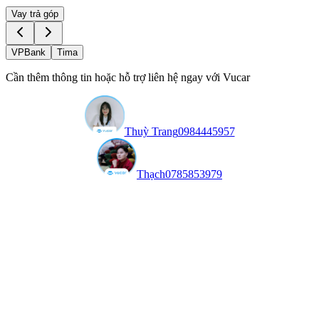
Vay trả góp
VPBank
Tima
Cần thêm thông tin hoặc hỗ trợ liên hệ ngay với Vucar
Thuỳ Trang
0984445957
Thạch
0785853979