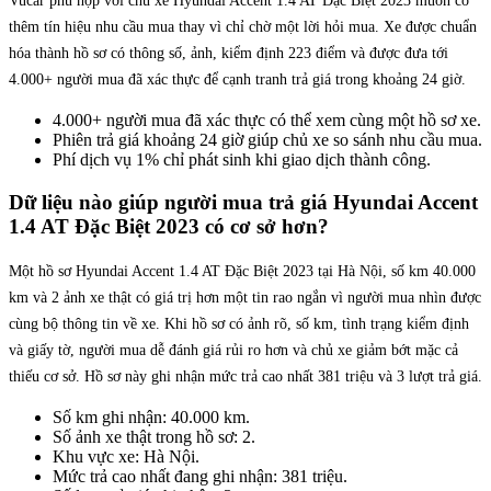
Vucar phù hợp với chủ xe Hyundai Accent 1.4 AT Đặc Biệt 2023 muốn có
thêm tín hiệu nhu cầu mua thay vì chỉ chờ một lời hỏi mua. Xe được chuẩn
hóa thành hồ sơ có thông số, ảnh, kiểm định 223 điểm và được đưa tới
4.000+ người mua đã xác thực để cạnh tranh trả giá trong khoảng 24 giờ.
4.000+ người mua đã xác thực có thể xem cùng một hồ sơ xe.
Phiên trả giá khoảng 24 giờ giúp chủ xe so sánh nhu cầu mua.
Phí dịch vụ 1% chỉ phát sinh khi giao dịch thành công.
Dữ liệu nào giúp người mua trả giá Hyundai Accent
1.4 AT Đặc Biệt 2023 có cơ sở hơn?
Một hồ sơ Hyundai Accent 1.4 AT Đặc Biệt 2023 tại Hà Nội, số km 40.000
km và 2 ảnh xe thật có giá trị hơn một tin rao ngắn vì người mua nhìn được
cùng bộ thông tin về xe. Khi hồ sơ có ảnh rõ, số km, tình trạng kiểm định
và giấy tờ, người mua dễ đánh giá rủi ro hơn và chủ xe giảm bớt mặc cả
thiếu cơ sở. Hồ sơ này ghi nhận mức trả cao nhất 381 triệu và 3 lượt trả giá.
Số km ghi nhận: 40.000 km.
Số ảnh xe thật trong hồ sơ: 2.
Khu vực xe: Hà Nội.
Mức trả cao nhất đang ghi nhận: 381 triệu.