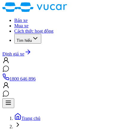
Bán xe
Mua xe
Cách thức hoạt động
Tìm hiểu
Định giá xe
1800 646 896
Trang chủ