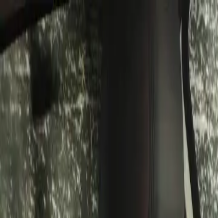
Bán xe
Mua xe
Cách thức hoạt động
Tìm hiểu
Định giá xe
1800 646 896