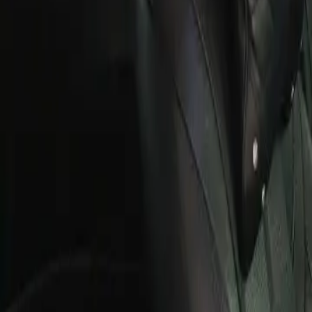
ĐÃ KẾT THÚC
1
đang xem
5
ảnh