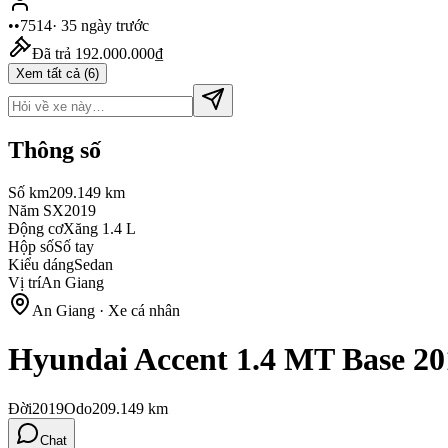
••7514
·
35 ngày trước
Đã trả
192.000.000₫
Xem tất cả (6)
Thông số
Số km
209.149 km
Năm SX
2019
Động cơ
Xăng 1.4 L
Hộp số
Số tay
Kiểu dáng
Sedan
Vị trí
An Giang
An Giang
· Xe cá nhân
Hyundai Accent 1.4 MT Base 20
Đời
2019
Odo
209.149
km
Chat