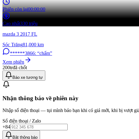
Phiên còn lại
00:00:00
Cao nhất
330 triệu
mazda 3 2017 FL
Sóc Trăng
81,000
km
******3866
:
“
chấm
”
Xem phiên
200tr
đã chốt
Báo xe tương tự
Nhận thông báo về phiên này
Nhập số điện thoại — tụi mình báo bạn khi có giá mới, khi bị vượt giá
Số điện thoại / Zalo
+84
Bật thông báo