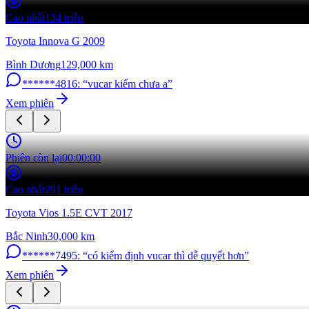
Cao nhất
134 triệu
Toyota Innova G 2009
Bình Dương
129,000
km
******4816
:
“
vucar kiểm chưa a
”
Xem phiên
Phiên còn lại
00:00:00
Cao nhất
291 triệu
Toyota Vios 1.5E CVT 2017
Bắc Ninh
30,000
km
******7495
:
“
có kiểm định vucar thì dễ quyết hơn
”
Xem phiên