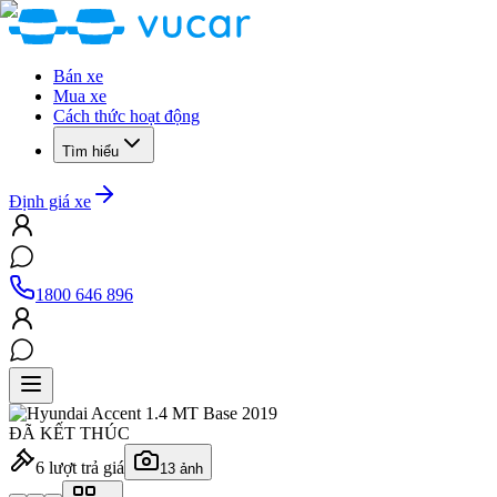
Bán xe
Mua xe
Cách thức hoạt động
Tìm hiểu
Định giá xe
1800 646 896
ĐÃ KẾT THÚC
6
lượt trả giá
13
ảnh