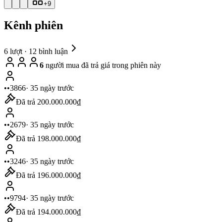
+
9
Kênh phiên
6
lượt ·
12
bình luận
6
người mua đã trả giá trong phiên này
••3866
·
35 ngày trước
Đã trả
200.000.000₫
••2679
·
35 ngày trước
Đã trả
198.000.000₫
••3246
·
35 ngày trước
Đã trả
196.000.000₫
••9794
·
35 ngày trước
Đã trả
194.000.000₫