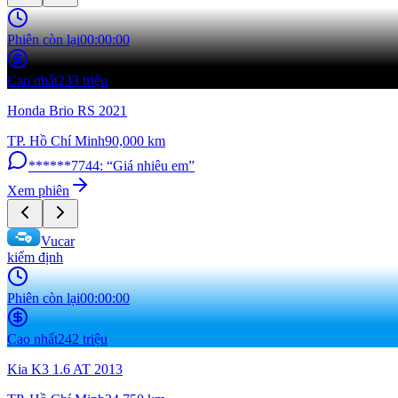
Phiên còn lại
00:00:00
Cao nhất
233 triệu
Honda Brio RS 2021
TP. Hồ Chí Minh
90,000
km
******7744
:
“
Giá nhiêu em
”
Xem phiên
Vucar
kiểm định
Phiên còn lại
00:00:00
Cao nhất
242 triệu
Kia K3 1.6 AT 2013