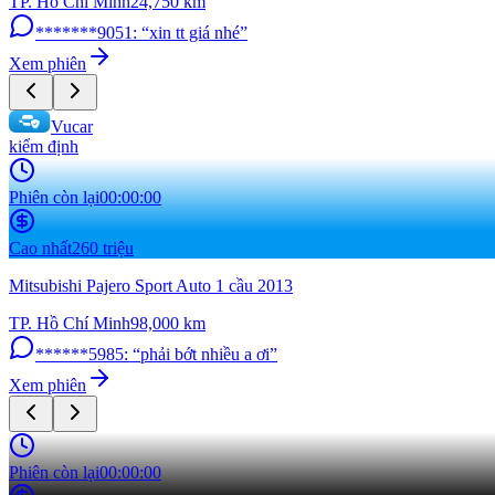
TP. Hồ Chí Minh
24,750
km
*******9051
:
“
xin tt giá nhé
”
Xem phiên
Vucar
kiểm định
Phiên còn lại
00:00:00
Cao nhất
260 triệu
Mitsubishi Pajero Sport Auto 1 cầu 2013
TP. Hồ Chí Minh
98,000
km
******5985
:
“
phải bớt nhiều a ơi
”
Xem phiên
Phiên còn lại
00:00:00