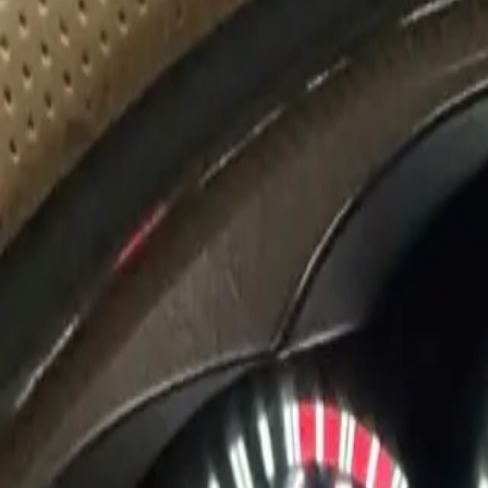
ĐÃ KẾT THÚC
10
lượt trả giá
7
ảnh