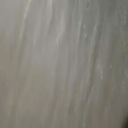
Kênh phiên
10
lượt ·
18
bình luận