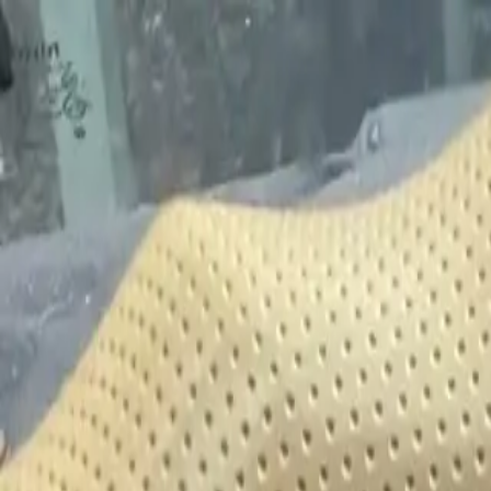
Bán xe
Mua xe
Cách thức hoạt động
Tìm hiểu
Định giá xe
1800 646 896