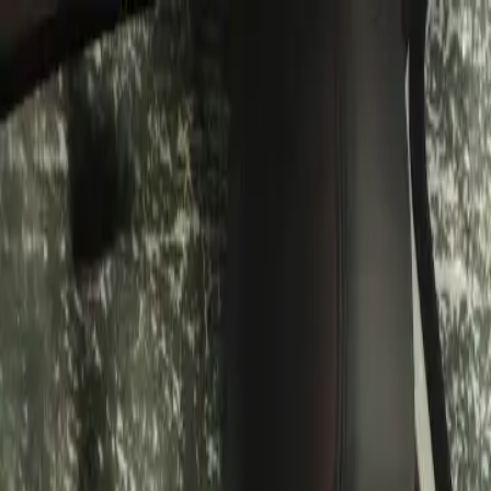
Bán xe
Mua xe
Cách thức hoạt động
Tìm hiểu
Định giá xe
1800 646 896