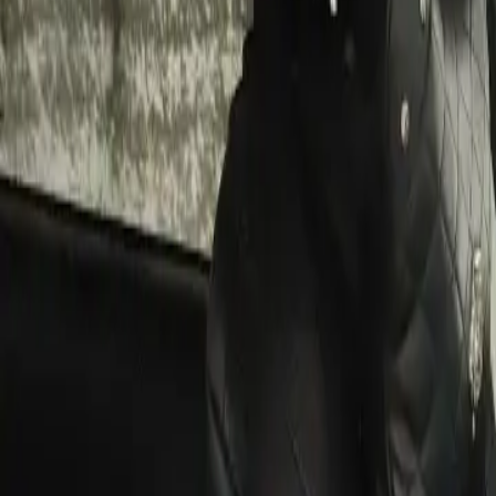
ĐÃ KẾT THÚC
0
lượt trả giá
9
ảnh