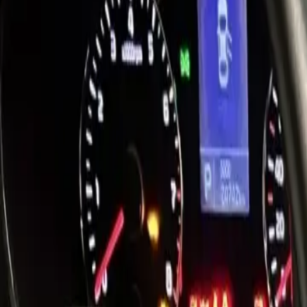
ĐÃ KẾT THÚC
0
lượt trả giá
3
ảnh