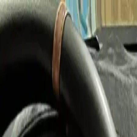
Bán xe
Mua xe
Cách thức hoạt động
Tìm hiểu
Định giá xe
1800 646 896