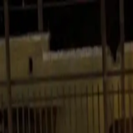
Bán xe
Mua xe
Cách thức hoạt động
Tìm hiểu
Định giá xe
1800 646 896