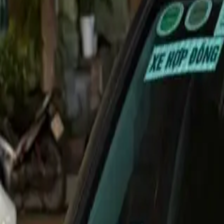
ĐÃ KẾT THÚC
0
lượt trả giá
8
ảnh