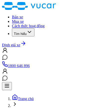
Bán xe
Mua xe
Cách thức hoạt động
Tìm hiểu
Định giá xe
1800 646 896
Trang chủ