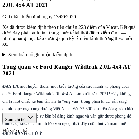
2.0L 4x4 AT 2021
Ghi nhận kiểm định ngày
13/06/2026
Xe đã được kiểm định theo tiêu chuẩn 223 điểm của Vucar. Kết quả
dưới đây phản ánh tình trạng thực tế tại thời điểm kiểm định —
những hạng mục bảo dưỡng định kỳ là điều bình thường theo tuổi
xe.
Xem toàn bộ ghi nhận kiểm định
Tổng quan về
Ford Ranger Wildtrak 2.0L 4x4 AT
2021
ĐÂY LÀ
một huyền thoại, một biểu tượng của sức mạnh và phong cách –
chiếc Ford Ranger Wildtrak 2.0L 4x4 AT sản xuất năm 2021! Đây không
chỉ là một chiếc xe bán tải, mà là "ông vua" trong phân khúc, sẵn sàng
chinh phục mọi cung đường Việt Nam. Với 72.500 km trên đồng hồ, chiếc
xe đã chứng tỏ được sự bền bỉ đáng kinh ngạc và vẫn giữ được phong độ
Xem chi tiết
đỉnh cao, khoác lên mình lớp sơn ngoại thất đầy cuốn hút và mạnh mẽ.
Hồ sơ xe thật
ĐIỀU ĐÁNG CHÚ Ý