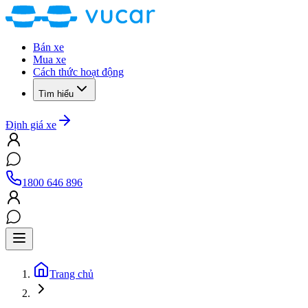
Bán xe
Mua xe
Cách thức hoạt động
Tìm hiểu
Định giá xe
1800 646 896
Trang chủ