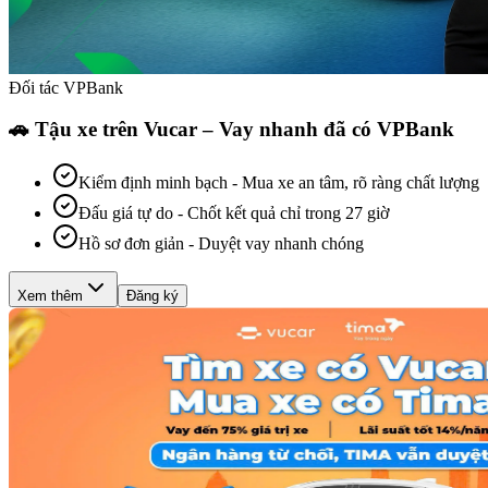
Đối tác VPBank
🚗 Tậu xe trên Vucar – Vay nhanh đã có VPBank
Kiểm định minh bạch
-
Mua xe an tâm, rõ ràng chất lượng
Đấu giá tự do
-
Chốt kết quả chỉ trong 27 giờ
Hồ sơ đơn giản
-
Duyệt vay nhanh chóng
Xem thêm
Đăng ký