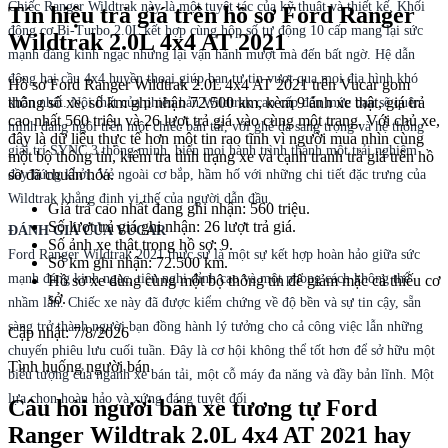
Chiếc Ranger Wildtrak này là một tuyệt tác của kỹ thuật và thiết kế. Khối
Tín hiệu trả giá trên hồ sơ Ford Ranger
động cơ Bi-Turbo 2.0L kết hợp cùng hộp số tự động 10 cấp mang lại sức
Wildtrak 2.0L 4x4 AT 2021
mạnh đáng kinh ngạc nhưng lại vận hành mượt mà đến bất ngờ. Hệ dẫn
động hai cầu 4x4 huyền thoại giúp bạn tự tin vượt qua mọi địa hình khó
Hồ sơ Ford Ranger Wildtrak 2.0L 4x4 AT 2021 trên Vucar gom
thông số xe, số km ghi nhận 72.500 km, kèm 9 ảnh xe thật, giá trả
khăn nhất. Nội thất của phiên bản Wildtrak cao cấp đến mức bạn sẽ quên
cao nhất 560 triệu và 26 lượt trả giá vào cùng một trang. Với chủ xe,
mình đang ngồi trên một chiếc bán tải, với ghế da sang trọng và hệ thống
đây là dữ liệu thực tế hơn một tin rao tĩnh vì người mua nhìn cùng
giải trí SYNC 3 thông minh, biến mọi hành trình thành một trải nghiệm
một bộ thông tin, kiểm tra tình trạng xe và cạnh tranh trả giá trên hồ
sơ đã chuẩn hóa.
đầy hứng khởi. Vẻ ngoài cơ bắp, hầm hố với những chi tiết đặc trưng của
Wildtrak khẳng định vị thế của người dẫn đầu.
Giá trả cao nhất đang ghi nhận: 560 triệu.
Số lượt trả giá ghi nhận: 26 lượt trả giá.
ĐÁNH GIÁ CỦA VUCAR
Số ảnh xe thật trong hồ sơ: 9.
Ford Ranger Wildtrak 2021 thực sự là một sự kết hợp hoàn hảo giữa sức
Số km ghi nhận: 72.500 km.
mạnh đáng kinh ngạc, tiện nghi đỉnh cao và một phong cách không thể
Hồ sơ xe dùng cùng một bộ thông tin để giảm mặc cả thiếu cơ
sở.
nhầm lẫn. Chiếc xe này đã được kiểm chứng về độ bền và sự tin cậy, sẵn
sàng trở thành người bạn đồng hành lý tưởng cho cả công việc lẫn những
Cập nhật:
7/8/2026
chuyến phiêu lưu cuối tuần. Đây là cơ hội không thể tốt hơn để sở hữu một
Tình huống người bán
biểu tượng của ngành xe bán tải, một cỗ máy đa năng và đầy bản lĩnh. Một
lựa chọn hoàn hảo và xứng đáng tuyệt đối
Câu hỏi người bán xe tương tự Ford
Ranger Wildtrak 2.0L 4x4 AT 2021 hay