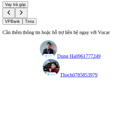
Vay trả góp
VPBank
Tima
Cần thêm thông tin hoặc hỗ trợ liên hệ ngay với Vucar
Dung Ha
0961777249
Thạch
0785853979