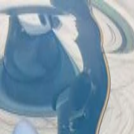
Bán xe
Mua xe
Cách thức hoạt động
Tìm hiểu
Định giá xe
1800 646 896