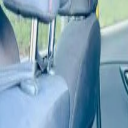
ĐÃ KẾT THÚC
0
lượt trả giá
12
ảnh