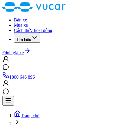
Bán xe
Mua xe
Cách thức hoạt động
Tìm hiểu
Định giá xe
1800 646 896
Trang chủ