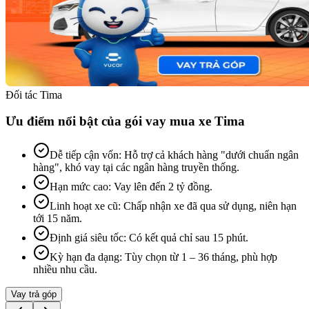
Đối tác Tima
Ưu điểm nổi bật của gói vay mua xe Tima
Dễ tiếp cận vốn
:
Hỗ trợ cả khách hàng "dưới chuẩn ngân
hàng", khó vay tại các ngân hàng truyền thống.
Hạn mức cao
:
Vay lên đến 2 tỷ đồng.
Linh hoạt xe cũ
:
Chấp nhận xe đã qua sử dụng, niên hạn
tới 15 năm.
Định giá siêu tốc
:
Có kết quả chỉ sau 15 phút.
Kỳ hạn đa dạng
:
Tùy chọn từ 1 – 36 tháng, phù hợp
nhiều nhu cầu.
Vay trả góp