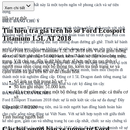
Titanium cao cấp nhất này là một tuyên ngôn về phong cách và sự tiện
Xem chi tiết
dụng.
Hồ sơ xe thật
ĐIỀU ĐÁNG CHÚ Ý
Ford Ecosport Titanium mang trong mình những phẩm chất tuyệt vời nhất.
Tín hiệu trả giá trên hồ sơ Ford Ecosport
Khoảng sáng gầm xe ấn tượng giúp bạn hoàn toàn tự tin vượt qua mọi con
Titanium 1.5L AT 2018
đường dù là phố thị đông đúc hay những đoạn đường gồ ghề. Thiết kế bánh
xe dự phòng treo phía sau không chỉ tiện dụng mà còn tạo nên một vẻ ngoài
Hồ sơ Ford Ecosport Titanium 1.5L AT 2018 trên Vucar gom thông
số xe, số km ghi nhận 51.000 km, kèm 7 ảnh xe thật vào cùng một
đậm chất SUV việt dã, vô cùng mạnh mẽ và khác biệt. Bước vào bên trong,
trang. Với chủ xe, đây là dữ liệu thực tế hơn một tin rao tĩnh vì
bạn sẽ được chào đón bởi không gian nội thất bọc da sang trọng, cửa sổ trời
người mua nhìn cùng một bộ thông tin, kiểm tra tình trạng xe và
thời thượng và hệ thống giải trí SYNC 3 thông minh, biến mỗi chuyến đi
cạnh tranh trả giá trên hồ sơ đã chuẩn hóa.
thành một trải nghiệm đẳng cấp. Động cơ 1.5L Dragon danh tiếng mang lại
Số ảnh xe thật trong hồ sơ: 7.
khả năng vận hành mượt mà, linh hoạt và cực kỳ đáng tin cậy.
Số km ghi nhận: 51.000 km.
Hồ sơ xe dùng cùng một bộ thông tin để giảm mặc cả thiếu cơ
ĐÁNH GIÁ CỦA VUCAR
sở.
Ford Ecosport Titanium 2018 thực sự là một kiệt tác của sự đa dụng! Đây
Cập nhật:
7/8/2026
không chỉ là một phương tiện, mà là một người bạn đồng hành hoàn hảo
cho cuộc sống năng động tại Việt Nam. Với sự kết hợp tuyệt vời giữa thiết
Tình huống người bán
kế nhỏ gọn, gầm cao và những trang bị cao cấp nhất, chiếc xe này chứng tỏ
Câu hỏi người bán xe tương tự Ford
giá trị vượt trội của mình. Một chiếc SUV đô thị đã được chứng minh về sự