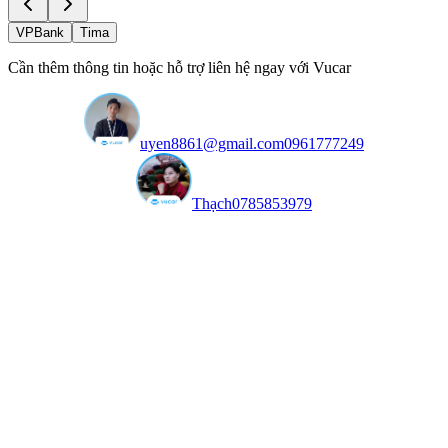
VPBank
Tima
Cần thêm thông tin hoặc hỗ trợ liên hệ ngay với Vucar
uyen8861@gmail.com
0961777249
Thạch
0785853979