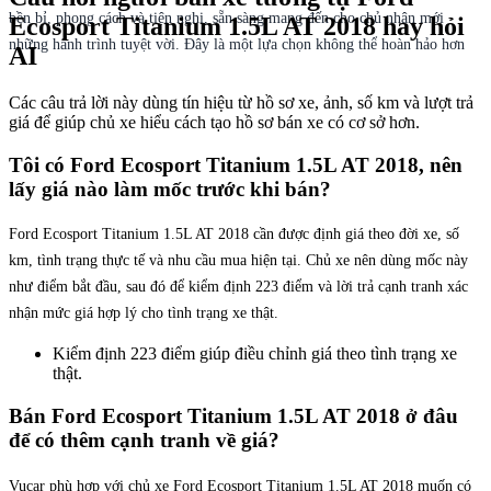
bền bỉ, phong cách và tiện nghi, sẵn sàng mang đến cho chủ nhân mới
Ecosport Titanium 1.5L AT 2018 hay hỏi
những hành trình tuyệt vời. Đây là một lựa chọn không thể hoàn hảo hơn
AI
Các câu trả lời này dùng tín hiệu từ hồ sơ xe, ảnh, số km và lượt trả
giá để giúp chủ xe hiểu cách tạo hồ sơ bán xe có cơ sở hơn.
Tôi có Ford Ecosport Titanium 1.5L AT 2018, nên
lấy giá nào làm mốc trước khi bán?
Ford Ecosport Titanium 1.5L AT 2018 cần được định giá theo đời xe, số
km, tình trạng thực tế và nhu cầu mua hiện tại. Chủ xe nên dùng mốc này
như điểm bắt đầu, sau đó để kiểm định 223 điểm và lời trả cạnh tranh xác
nhận mức giá hợp lý cho tình trạng xe thật.
Kiểm định 223 điểm giúp điều chỉnh giá theo tình trạng xe
thật.
Bán Ford Ecosport Titanium 1.5L AT 2018 ở đâu
để có thêm cạnh tranh về giá?
Vucar phù hợp với chủ xe Ford Ecosport Titanium 1.5L AT 2018 muốn có