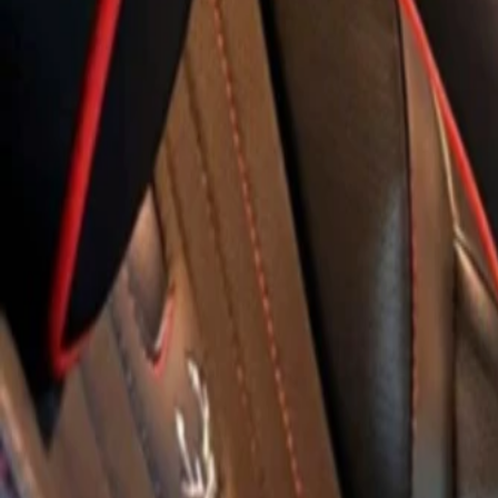
ĐÃ KẾT THÚC
0
lượt trả giá
4
ảnh