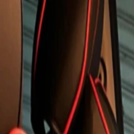
Bán xe
Mua xe
Cách thức hoạt động
Tìm hiểu
Định giá xe
1800 646 896