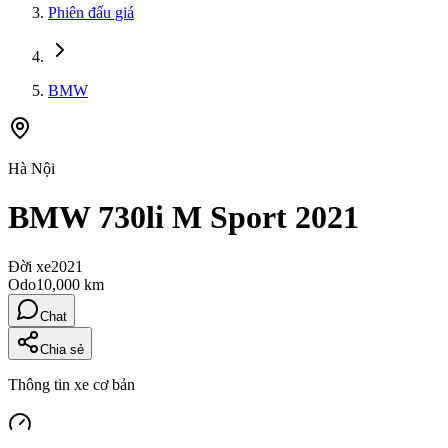
Phiên đấu giá
BMW
Hà Nội
BMW 730li M Sport 2021
Đời xe
2021
Odo
10,000 km
Chat
Chia sẻ
Thông tin xe cơ bản