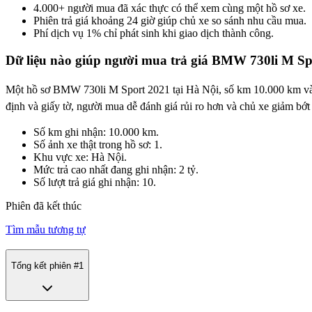
4.000+ người mua đã xác thực có thể xem cùng một hồ sơ xe.
Phiên trả giá khoảng 24 giờ giúp chủ xe so sánh nhu cầu mua.
Phí dịch vụ 1% chỉ phát sinh khi giao dịch thành công.
Dữ liệu nào giúp người mua trả giá BMW 730li M Sp
Một hồ sơ BMW 730li M Sport 2021 tại Hà Nội, số km 10.000 km và 1 ả
định và giấy tờ, người mua dễ đánh giá rủi ro hơn và chủ xe giảm bớt 
Số km ghi nhận: 10.000 km.
Số ảnh xe thật trong hồ sơ: 1.
Khu vực xe: Hà Nội.
Mức trả cao nhất đang ghi nhận: 2 tỷ.
Số lượt trả giá ghi nhận: 10.
Phiên đã kết thúc
Tìm mẫu tương tự
Tổng kết phiên #
1