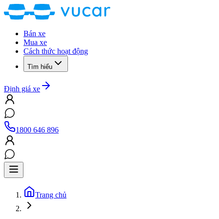
Bán xe
Mua xe
Cách thức hoạt động
Tìm hiểu
Định giá xe
1800 646 896
Trang chủ