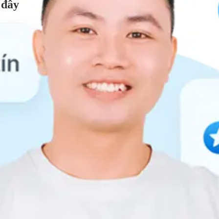
 đây
n...
iềm năng...