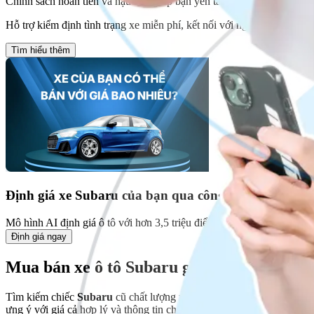
Chính sách hoàn tiền và hậu mãi giúp bạn yên tâm bán xe!
Hỗ trợ kiểm định tình trạng xe miễn phí, kết nối với người mua cuối c
Tìm hiểu thêm
Định giá xe
Subaru
của bạn qua công cụ AI
Mô hình AI định giá ô tô với hơn 3,5 triệu điểm dữ liệu, từ các dòng x
Định giá ngay
Mua bán xe ô tô Subaru giá tốt 08/2026 tạ
Tìm kiếm chiếc
Subaru
cũ chất lượng với giá tốt nhất ngay hôm nay
ưng ý với giá cả hợp lý và thông tin chi tiết về tình trạng xe.