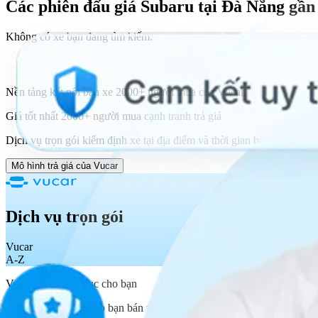
Các phiên đấu giá Subaru tại Đà Nẵng
gần
Không có xe bạn đang tìm kiếm.
Nền tảng kết nối bán xe 2000+ người mua của Vucar
Giá tốt nhất 2000+ người mua cạnh tranh trả giá
Dịch vụ trọn gói kiểm định xe tại địa điểm và thời gian bạn mong muố
Mô hình trả giá của Vucar
Dịch vụ trọn gói
Vucar
A-Z
Vucar lo A-Z thủ tục cho bạn
Dịch vụ trọn gói, giúp bạn bán xe nhanh, giá tốt. Kết nối người mua t