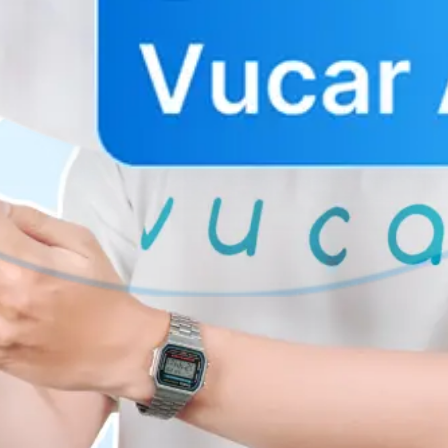
ùng, kèm...
e phổ biến trên thị trường.
i Vucar
 tại Vucar, nền tảng mua bán ô tô cũ hàng đầu Việt Nam. Với các dòng 