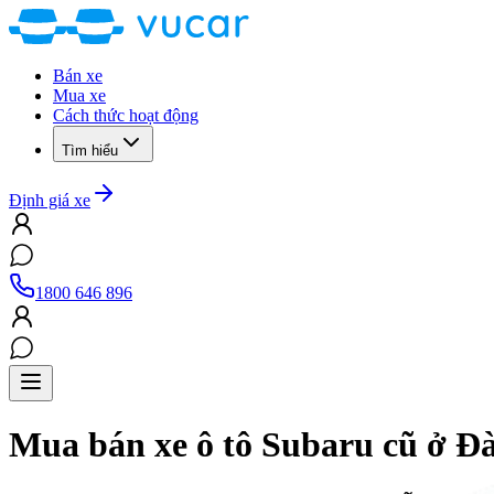
Bán xe
Mua xe
Cách thức hoạt động
Tìm hiểu
Định giá xe
1800 646 896
Mua bán xe ô tô
Subaru
cũ
ở Đ