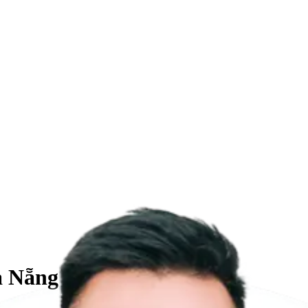
à Nẵng