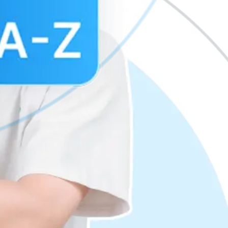
xe ô tô
Subaru
đã qua sử dụng, bạn sẽ dễ dàng tìm được chiếc xe