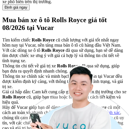
xe phổ biến trên thị trường.
Định giá ngay
Mua bán xe ô tô Rolls Royce giá tốt
08/2026 tại Vucar
Tìm kiếm chiếc
Rolls Royce
cũ chất lượng với giá tốt nhất ngay
hôm nay tại Vucar, nền tảng mua bán ô tô cũ hàng đầu Việt Nam.
Với các dòng xe ô tô
Rolls Royce
đã qua sử dụng, bạn sẽ dễ dàng
tìm được chiếc xe ưng ý với giá cả hợp lý và thông tin chi tiết về
tình trạng xe.
Thông tin chi tiết về giá trị xe
Rolls Royce
đã qua sử dụng, giúp
bạn đưa ra quyết định nhanh chóng.
Thông tin xe chính xác và minh bạch: Tất cả xe bán tại Vucar đều
được kiểm định kỹ càng, với thông tin rõ ràng về tình trạng, và giá
trị xe.
Giá cả hấp dẫn: Cam kết cung cấp giá tốt nhất trên thị trường cho xe
Rolls Royce
cũ, giúp bạn mua hoặc bán xe một cách tiết kiệm và
hiệu quả.
Hãy để Vucar giúp bạn dễ dàng mua bán xe
Rolls Royce
cũ một
cách an toàn và nhanh chóng. Với công cụ
định giá xe chính xác
,
chúng tôi cam kết mang đến cho bạn trải nghiệm mua bán xe cũ uy
tín, với các chiếc
Rolls Royce
đã qua sử dụng đảm bảo chất lượng
cao và giá trị hợp lý nhất trên thị trường.