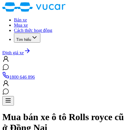
Bán xe
Mua xe
Cách thức hoạt động
Tìm hiểu
Định giá xe
1800 646 896
Mua bán xe ô tô
Rolls royce
cũ
ở Đồng Nai