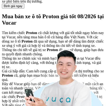
xe phổ biến trên thị trường.
Định giá ngay
Mua bán xe ô tô Proton giá tốt 08/2026 tại
Vucar
Tìm kiếm chiếc
Proton
cũ chất lượng với giá tốt nhất ngay hôm nay
tại Vucar, nền tảng mua bán ô tô cũ hàng đầu Việt Nam. Với các
dòng xe ô tô
Proton
đã qua sử dụng, bạn sẽ dễ dàng tìm được chiếc
xe ưng ý với giá cả hợp lý và thông tin chi tiết về tình trạng xe.
Thông tin chi tiết về giá trị xe
Proton
đã qua sử dụng, giúp bạn đưa
ra quyết định nhanh chóng.
Thông tin xe chính xác và minh bạch: Tất cả xe bán tại Vucar đều
được kiểm định kỹ càng, với thông tin rõ ràng về tình trạng, và giá
trị xe.
Giá cả hấp dẫn: Cam kết cung cấp giá tốt nhất trên thị trường cho xe
Proton
cũ, giúp bạn mua hoặc bán xe một cách tiết kiệm và hiệu
quả.
Hãy để Vucar giúp bạn dễ dàng mua bán xe
Proton
cũ một cách an
toàn và nhanh chóng. Với công cụ
định giá xe chính xác
, chúng tôi
cam kết mang đến cho bạn trải nghiệm mua bán xe cũ uy tín, với
các chiếc
Proton
đã qua sử dụng đảm bảo chất lượng cao và giá trị
hợp lý nhất trên thị trường.
Với nền tảng đấu giá xe có sự tham gia của hơn 2000 người và dịch