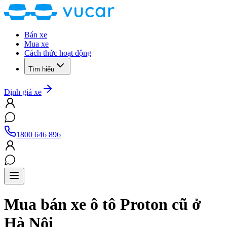
Bán xe
Mua xe
Cách thức hoạt động
Tìm hiểu
Định giá xe
1800 646 896
Mua bán xe ô tô
Proton
cũ
ở
Hà Nội