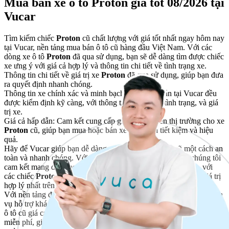
Mua bán xe ô tô Proton giá tốt 08/2026 tại
Vucar
Tìm kiếm chiếc
Proton
cũ chất lượng với giá tốt nhất ngay hôm nay
tại Vucar, nền tảng mua bán ô tô cũ hàng đầu Việt Nam. Với các
dòng xe ô tô
Proton
đã qua sử dụng, bạn sẽ dễ dàng tìm được chiếc
xe ưng ý với giá cả hợp lý và thông tin chi tiết về tình trạng xe.
Thông tin chi tiết về giá trị xe
Proton
đã qua sử dụng, giúp bạn đưa
ra quyết định nhanh chóng.
Thông tin xe chính xác và minh bạch: Tất cả xe bán tại Vucar đều
được kiểm định kỹ càng, với thông tin rõ ràng về tình trạng, và giá
trị xe.
Giá cả hấp dẫn: Cam kết cung cấp giá tốt nhất trên thị trường cho xe
Proton
cũ, giúp bạn mua hoặc bán xe một cách tiết kiệm và hiệu
quả.
Hãy để Vucar giúp bạn dễ dàng mua bán xe
Proton
cũ một cách an
toàn và nhanh chóng. Với công cụ
định giá xe chính xác
, chúng tôi
cam kết mang đến cho bạn trải nghiệm mua bán xe cũ uy tín, với
các chiếc
Proton
đã qua sử dụng đảm bảo chất lượng cao và giá trị
hợp lý nhất trên thị trường.
Với nền tảng đấu giá xe có sự tham gia của hơn 2000 người và dịch
vụ hỗ trợ khách hàng tận tâm, Vucar đảm bảo bạn sẽ được thu mua
ô tô cũ giá cao nhất. Chúng tôi cung cấp kiểm tra và định giá xe
miễn phí, giúp bạn đưa ra quyết định bán xe thông minh và hiệu