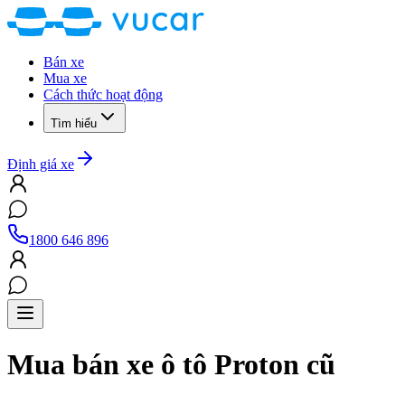
Bán xe
Mua xe
Cách thức hoạt động
Tìm hiểu
Định giá xe
1800 646 896
Mua bán xe ô tô
Proton
cũ