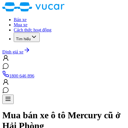
Bán xe
Mua xe
Cách thức hoạt động
Tìm hiểu
Định giá xe
1800 646 896
Mua bán xe ô tô
Mercury
cũ
ở
Hải Phòng