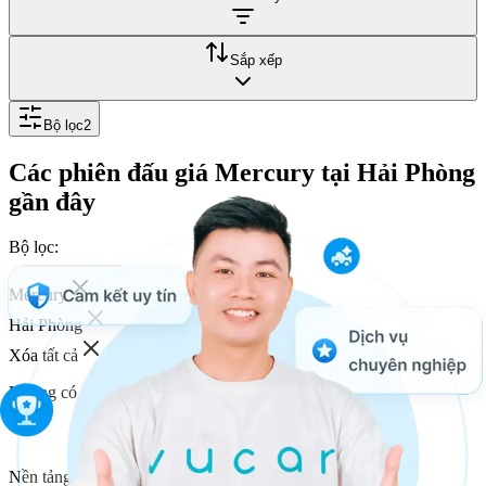
Sắp xếp
Bộ lọc
2
Các phiên đấu giá Mercury tại Hải Phòng
gần đây
Bộ lọc:
Mercury
Hải Phòng
Xóa tất cả
Không có xe bạn đang tìm kiếm.
Nền tảng kết nối bán xe 2000+ người mua của Vucar