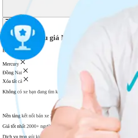
Bộ lọc
2
Các phiên đấu giá Mercury tại Đồng Nai
g
Bộ lọc:
Mercury
Đồng Nai
Xóa tất cả
Không có xe bạn đang tìm kiếm.
Nền tảng kết nối bán xe 2000+ người mua của Vucar
Giá tốt nhất 2000+ người mua cạnh tranh trả giá
Dịch vụ trọn gói kiểm định xe tại địa điểm và thời gian bạn mong muố