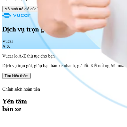
Mô hình trả giá của Vucar
Dịch vụ trọn gói
Vucar
A-Z
Vucar lo A-Z thủ tục cho bạn
Dịch vụ trọn gói, giúp bạn bán xe nhanh, giá tốt. Kết nối người mua t
Tìm hiểu thêm
Chính sách hoàn tiền
Yên tâm
bán xe