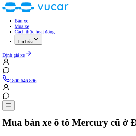
Bán xe
Mua xe
Cách thức hoạt động
Tìm hiểu
Định giá xe
1800 646 896
Mua bán xe ô tô
Mercury
cũ
ở 