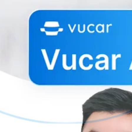
iềm năng...