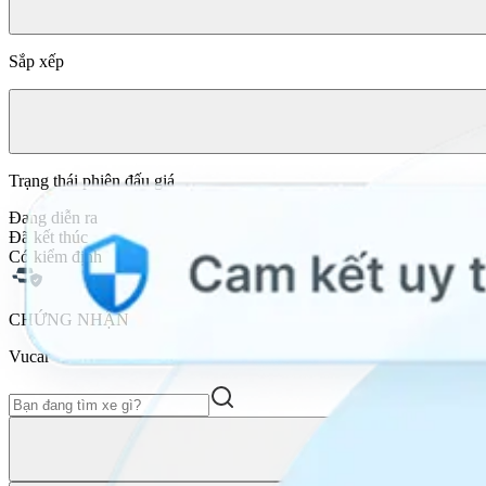
Sắp xếp
Trạng thái phiên đấu giá
Đang diễn ra
Đã kết thúc
Có kiểm định
CHỨNG NHẬN
Vucar