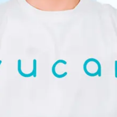
Sắp xếp
ần đây
n...