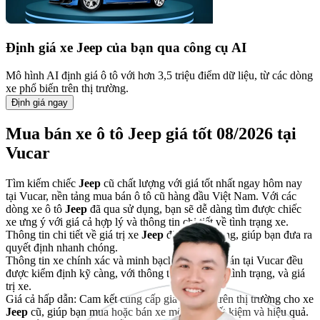
Định giá xe
Jeep
của bạn qua công cụ AI
Mô hình AI định giá ô tô với hơn 3,5 triệu điểm dữ liệu, từ các dòng
xe phổ biến trên thị trường.
Định giá ngay
Mua bán xe ô tô Jeep giá tốt 08/2026 tại
Vucar
Tìm kiếm chiếc
Jeep
cũ chất lượng với giá tốt nhất ngay hôm nay
tại Vucar, nền tảng mua bán ô tô cũ hàng đầu Việt Nam. Với các
dòng xe ô tô
Jeep
đã qua sử dụng, bạn sẽ dễ dàng tìm được chiếc
xe ưng ý với giá cả hợp lý và thông tin chi tiết về tình trạng xe.
Thông tin chi tiết về giá trị xe
Jeep
đã qua sử dụng, giúp bạn đưa ra
quyết định nhanh chóng.
Thông tin xe chính xác và minh bạch: Tất cả xe bán tại Vucar đều
được kiểm định kỹ càng, với thông tin rõ ràng về tình trạng, và giá
trị xe.
Giá cả hấp dẫn: Cam kết cung cấp giá tốt nhất trên thị trường cho xe
Jeep
cũ, giúp bạn mua hoặc bán xe một cách tiết kiệm và hiệu quả.